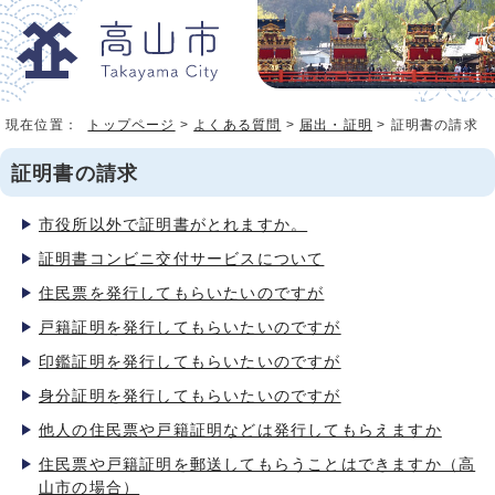
現在位置：
トップページ
>
よくある質問
>
届出・証明
> 証明書の請求
証明書の請求
市役所以外で証明書がとれますか。
証明書コンビニ交付サービスについて
住民票を発行してもらいたいのですが
戸籍証明を発行してもらいたいのですが
印鑑証明を発行してもらいたいのですが
身分証明を発行してもらいたいのですが
他人の住民票や戸籍証明などは発行してもらえますか
住民票や戸籍証明を郵送してもらうことはできますか（高
山市の場合）