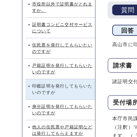
市役所以外で証明書がとれま
質問
すか。
証明書コンビニ交付サービス
回答
について
高山市に
住民票を発行してもらいたい
のですが
請求書
戸籍証明を発行してもらいた
いのですが
諸証明交
印鑑証明を発行してもらいた
いのですが
受付場
身分証明を発行してもらいた
いのですが
本庁市民
他人の住民票や戸籍証明など
（注釈）
は発行してもらえますか
ます。（