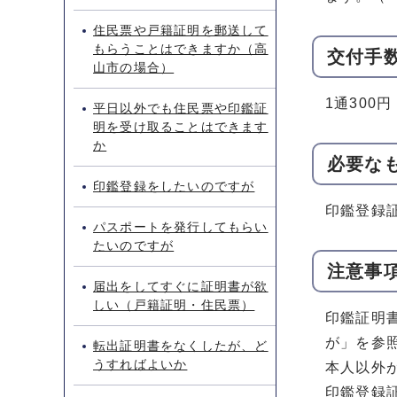
住民票や戸籍証明を郵送して
もらうことはできますか（高
交付手
山市の場合）
1通300円
平日以外でも住民票や印鑑証
明を受け取ることはできます
か
必要な
印鑑登録をしたいのですが
印鑑登録
パスポートを発行してもらい
たいのですが
注意事
届出をしてすぐに証明書が欲
しい（戸籍証明・住民票）
印鑑証明
が」を参
転出証明書をなくしたが、ど
うすればよいか
本人以外
印鑑登録