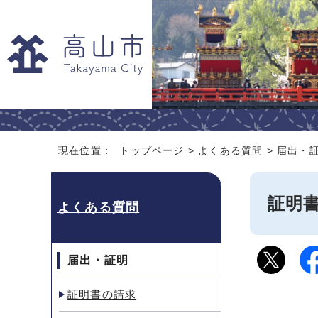
現在位置：
トップページ
>
よくある質問
>
届出・
証明
よくある質問
届出・証明
証明書の請求