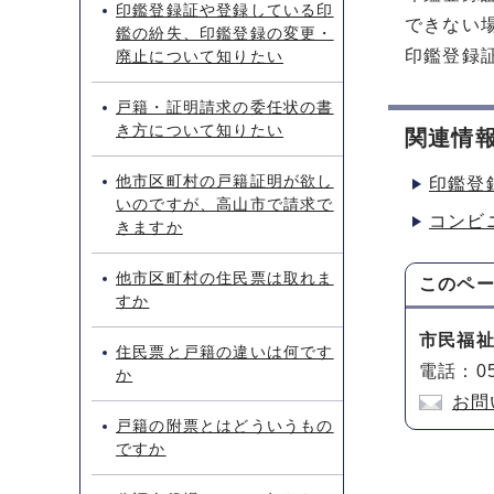
印鑑登録証や登録している印
できない
鑑の紛失、印鑑登録の変更・
印鑑登録
廃止について知りたい
戸籍・証明請求の委任状の書
き方について知りたい
関連情
他市区町村の戸籍証明が欲し
印鑑登
いのですが、高山市で請求で
コンビ
きますか
他市区町村の住民票は取れま
このペ
すか
市民福
住民票と戸籍の違いは何です
電話：05
か
お問
戸籍の附票とはどういうもの
ですか