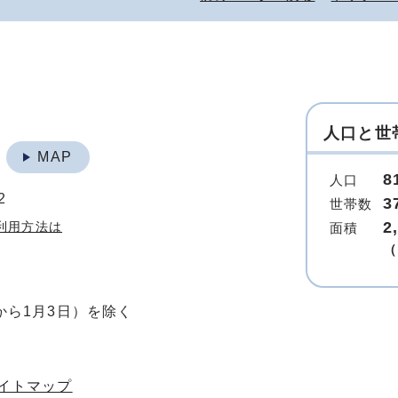
人口と世
地
MAP
8
人口
2
3
世帯数
2
利用方法は
面積
（
から1月3日）を除く
イトマップ