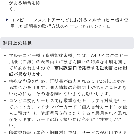
がある場合を除
く。）
コンビニエンスストアーなどにおけるマルチコピー機を使
用した証明書の取得方法のページ
（外部リンク）
利用上の注意
マルチコピー機（多機能端末機）では、A4サイズのコピー
用紙（白紙）の表裏両面に改ざん防止の特殊な印刷を施し
て印刷されますので、
市民課窓口で発行する証明書とは用
紙が異なります。
特殊な印刷のため、証明書が出力されるまで2分以上かか
る場合があります。個人情報の盗難防止や他人に見られな
いためにも、その場を離れないようお願いします。
コンビニ交付サービスでは厳重なセキュリティ対策を行っ
ていますが、マイナンバーカード（個人番号カード）を他
人に預けたり、暗証番号を教えたりすると悪用される恐れ
があります。カードの取り扱いには充分にご注意くださ
い。
印鑑登録証（屋台・旧町村）では、サービスが利用できま