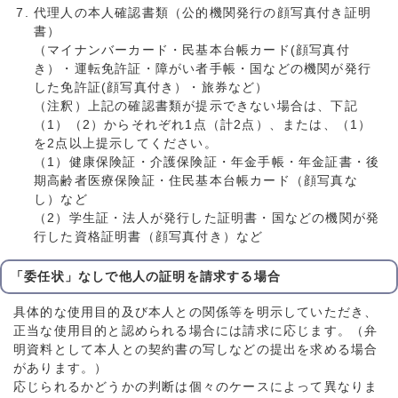
代理人の本人確認書類（公的機関発行の顔写真付き証明
書）
（マイナンバーカード・民基本台帳カード(顔写真付
き）・運転免許証・障がい者手帳・国などの機関が発行
した免許証(顔写真付き）・旅券など）
（注釈）上記の確認書類が提示できない場合は、下記
（1）（2）からそれぞれ1点（計2点）、または、（1）
を2点以上提示してください。
（1）健康保険証・介護保険証・年金手帳・年金証書・後
期高齢者医療保険証・住民基本台帳カード（顔写真な
し）など
（2）学生証・法人が発行した証明書・国などの機関が発
行した資格証明書（顔写真付き）など
「委任状」なしで他人の証明を請求する場合
具体的な使用目的及び本人との関係等を明示していただき、
正当な使用目的と認められる場合には請求に応じます。（弁
明資料として本人との契約書の写しなどの提出を求める場合
があります。）
応じられるかどうかの判断は個々のケースによって異なりま