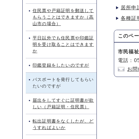
居所申
住民票や戸籍証明を郵送して
もらうことはできますか（高
各種証
山市の場合）
このペ
平日以外でも住民票や印鑑証
明を受け取ることはできます
か
市民福
電話：05
印鑑登録をしたいのですが
お問
パスポートを発行してもらい
たいのですが
届出をしてすぐに証明書が欲
しい（戸籍証明・住民票）
転出証明書をなくしたが、ど
うすればよいか