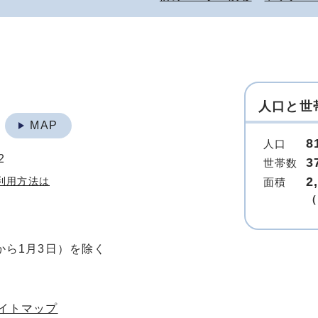
人口と世
地
MAP
8
人口
2
3
世帯数
2
利用方法は
面積
（
から1月3日）を除く
イトマップ