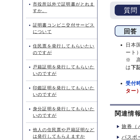
市役所以外で証明書がとれま
質問
すか。
証明書コンビニ交付サービス
回答
について
日本
住民票を発行してもらいたい
ート
のですが
※ 
戸籍証明を発行してもらいた
は
下
いのですが
受付
印鑑証明を発行してもらいた
ター
いのですが
身分証明を発行してもらいた
関連情
いのですが
旅券（
他人の住民票や戸籍証明など
は発行してもらえますか
パスポ