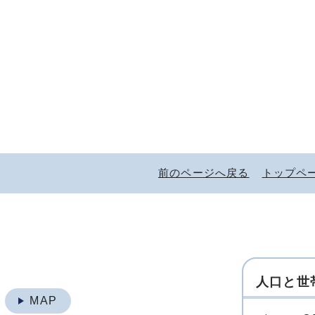
前のページへ戻る
トップペ
人口と世
地
MAP