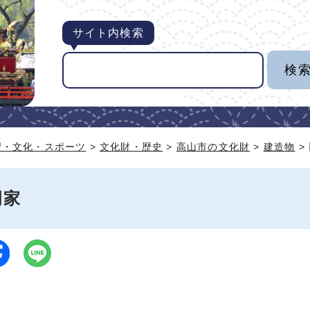
サイト内検索
習・文化・スポーツ
>
文化財・歴史
>
高山市の文化財
>
建造物
>
岡家