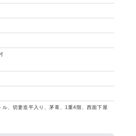
村
メートル、切妻造平入り、茅葺、1重4階、西面下屋