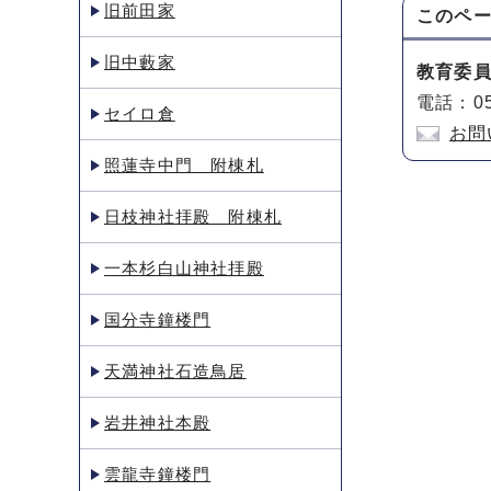
旧前田家
このペ
旧中藪家
教育委
電話：05
セイロ倉
お問
照蓮寺中門 附棟札
日枝神社拝殿 附棟札
一本杉白山神社拝殿
国分寺鐘楼門
天満神社石造鳥居
岩井神社本殿
雲龍寺鐘楼門