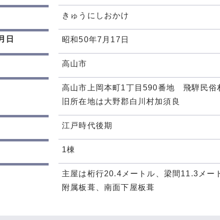
きゅうにしおかけ
月日
昭和50年7月17日
高山市
高山市上岡本町1丁目590番地 飛騨民俗
旧所在地は大野郡白川村加須良
江戸時代後期
1棟
主屋は桁行20.4メートル、梁間11.3
附属板葺、南面下屋板葺