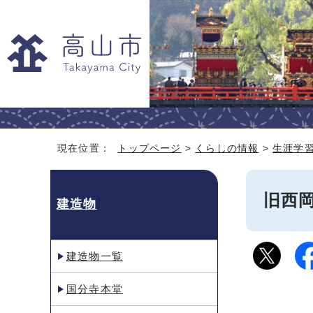
現在位置：
トップページ
>
くらしの情報
>
生涯学
旧西
建造物
建造物一覧
国分寺本堂