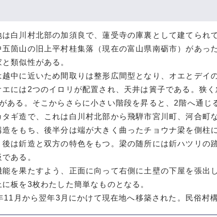
は白川村北部の加須良で、蓮受寺の庫裏として建てられて
中五箇山の旧上平村桂集落（現在の富山県南砺市）があっ
家と類似性がある。
越中に近いため間取りは整形広間型となり、オエとデイの
オエには2つのイロリが配置され、天井は簀子である。狭
階がある。そこからさらに小さい階段を昇ると、2階へ通じ
タギ造で、これは白川村北部から飛騨市宮川町、河合町な
構造をもち、後半分は端が大きく曲ったチョウナ梁を側柱
、後は釿造と双方の特色をもつ。梁の随所には釿ハツリの
板である。
能を果たすよう、正面に向って右側に土壁の下屋を張出し
上に板を3枚わたした簡単なものとなる。
年11月から翌年3月にかけて現在地へ移築された。民俗村