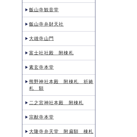
飯山寺観音堂
飯山寺弁財天社
大雄寺山門
富士社社殿 附棟札
素玄寺本堂
熊野神社本殿 附棟札 祈祷
札 額
二之宮神社本殿 附棟札
宗猷寺本堂
大隆寺弁天堂 附扁額 棟札