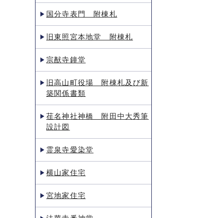
国分寺表門 附棟札
旧東照宮本地堂 附棟札
宗猷寺鐘堂
旧高山町役場 附棟札及び新
築関係書類
荏名神社神橋 附田中大秀筆
設計図
霊泉寺愛染堂
横山家住宅
宮地家住宅