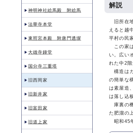
解説
神明神社絵馬殿 附絵馬
旧所在地
法華寺本堂
えると越
東照宮本殿 附唐門透塀
平村の民
この家は
大雄寺鐘堂
い。広い
れた中2
国分寺三重塔
構造はカ
の簡単な
旧西岡家
は素屋造
旧新井家
は落し込
庫裏の機
旧富田家
た肥溜の
昭和45
旧道上家