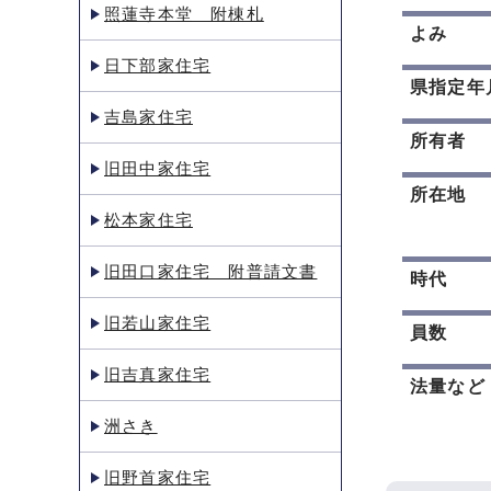
照蓮寺本堂 附棟札
よみ
日下部家住宅
県指定年
吉島家住宅
所有者
旧田中家住宅
所在地
松本家住宅
旧田口家住宅 附普請文書
時代
旧若山家住宅
員数
旧吉真家住宅
法量など
洲さき
旧野首家住宅