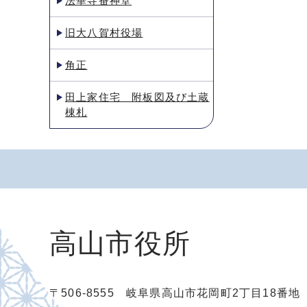
法華寺番神堂
旧大八賀村役場
角正
田上家住宅 附板図及び土蔵
棟札
高山市役所
〒506-8555 岐阜県高山市花岡町2丁目18番