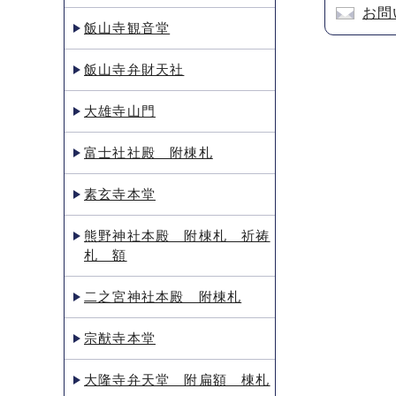
お問
飯山寺観音堂
飯山寺弁財天社
大雄寺山門
富士社社殿 附棟札
素玄寺本堂
熊野神社本殿 附棟札 祈祷
札 額
二之宮神社本殿 附棟札
宗猷寺本堂
大隆寺弁天堂 附扁額 棟札