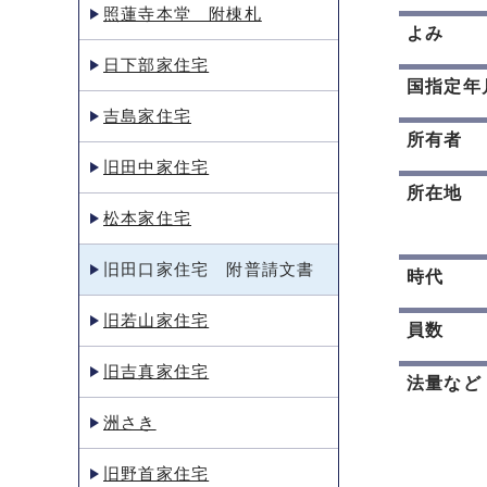
照蓮寺本堂 附棟札
よみ
日下部家住宅
国指定年
吉島家住宅
所有者
旧田中家住宅
所在地
松本家住宅
旧田口家住宅 附普請文書
時代
旧若山家住宅
員数
旧吉真家住宅
法量など
洲さき
旧野首家住宅