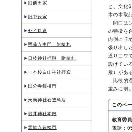
旧前田家
と、文化
木の木取
旧中藪家
間口は1
セイロ倉
の特徴を
内側に収
照蓮寺中門 附棟札
張り出し
通りニワ
日枝神社拝殿 附棟札
設けてい
一本杉白山神社拝殿
敷）があ
比較的温
国分寺鐘楼門
重みに弱
天満神社石造鳥居
このペ
岩井神社本殿
教育委
雲龍寺鐘楼門
電話：05