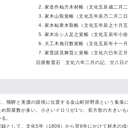
家造作杣方木材帳（文化五辰歳二月
家木山取覚帳（文化五年辰乃二月二
家木杣衆木取帳（文化五年辰之十月
家木出シ人足之覚帳（文化五辰年小
大工木挽日数覚帳（文化五辰年十一
家普請見舞貰ヒ覚帳（文化六巳年正
旧屋敷置石 文化六年二月の記、廿八日
、飛騨と美濃の国境に位置する金山町卯野原という集落に
ため部屋数が多い。小さいイロリが1つ、長方形の大きいも
いる。
録として、文化5年（1808）から翌6年にかけて材木の