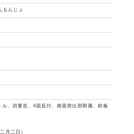
んもんじょ
メートル、切妻造、4面庇付、南面突出部附属、鉄板
年二月二日）