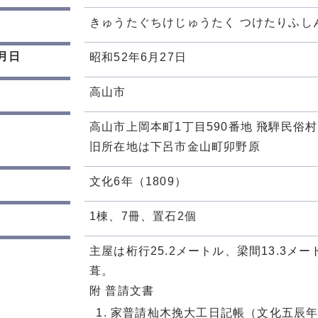
きゅうたぐちけじゅうたく つけたりふし
月日
昭和52年6月27日
高山市
高山市上岡本町1丁目590番地 飛騨民俗村
旧所在地は下呂市金山町卯野原
文化6年（1809）
1棟、7冊、置石2個
主屋は桁行25.2メートル、梁間13.3
葺。
附 普請文書
家普請杣木挽大工日記帳（文化五辰