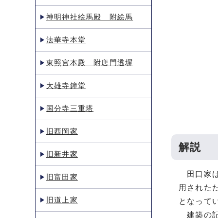
神明神社絵馬殿 附絵馬
法華寺本堂
東照宮本殿 附唐門透塀
大雄寺鐘堂
国分寺三重塔
旧西岡家
解説
旧新井家
田口家は
旧富田家
用された
旧道上家
となって
建築の記