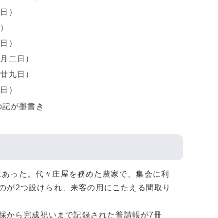
二日）
日）
五日）
拾月二日）
月廿九日）
月日）
の記が墨書き
あった。代々庄屋を務めた農家で、集会に利
のが2つ設けられ、来客の用にこたえる間取り
伐採から完成祝いまで記録された普請帳が7冊