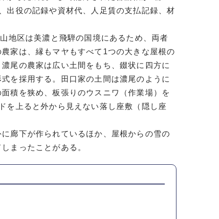
は、出役の記録や資材代、人足賃の支払記録、材
金山地区は美濃と飛騨の国境にあるため、両者
の農家は、縁もマヤもすべて1つの大きな屋根の
。濃尾の農家は広い土間をもち、錣状に四方に
形式を採用する。田口家の土間は濃尾のように
の面積を狭め、板張りのウスニワ（作業場）を
ドを上ると外から見えない落し座敷（隠し座
に廊下が作られているほか、屋根からの雪の
てしまったことがある。