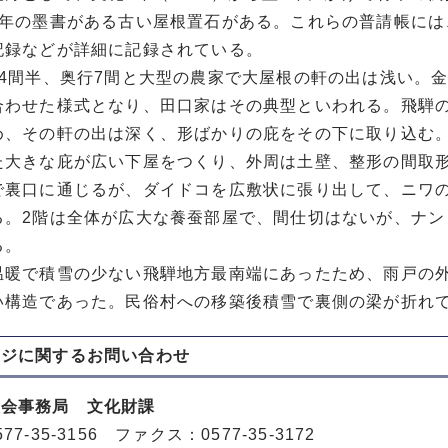
6年の墨書がある古い屋根置石がある。これらの普請帳に
記録などが詳細に記録されている。
4間半、奥行7間と大型の農家で大屋根の軒の出は浅い。
合わせた様式となり、田口家はその典型といわれる。飛騨
め、その軒の出は深く、形ばかりの庇をその下に取り込む
た大きな庇が広い下屋をつくり、外周は土壁、整形の間取
で裏口に通じるが、ダイドコを広敷状に張り出して、ニワ
る。2階は全体が広大な養蚕部屋で、間仕切はないが、ナン
る。
暖で積雪の少ない飛騨地方最南端にあったため、雨戸の外
い構造であった。民俗村への移築後積雪で裏側の梁が折れ
ージに関する
お問い合わせ
員会事務局 文化財課
77-35-3156 ファクス：0577-35-3172