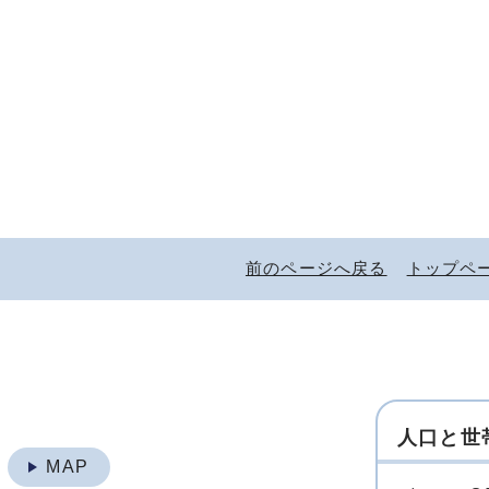
前のページへ戻る
トップペ
人口と世
地
MAP