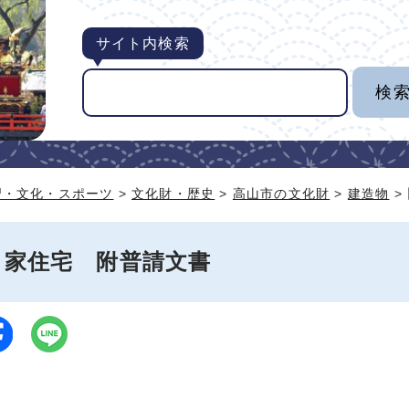
サイト内検索
習・文化・スポーツ
>
文化財・歴史
>
高山市の文化財
>
建造物
>
口家住宅 附普請文書