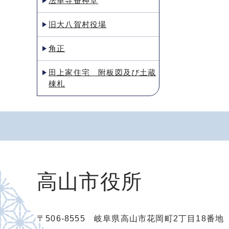
法華寺番神堂
旧大八賀村役場
角正
田上家住宅 附板図及び土蔵
棟札
高山市役所
〒506-8555 岐阜県高山市花岡町2丁目18番