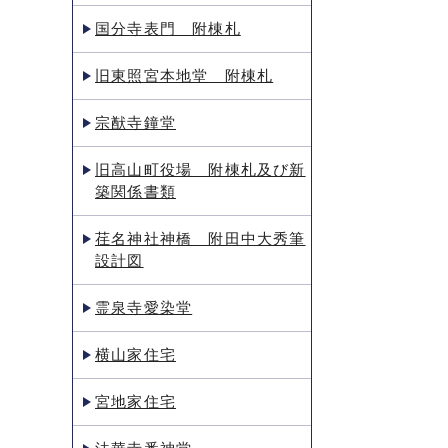
国分寺表門 附棟札
旧東照宮本地堂 附棟札
宗猷寺鐘堂
旧高山町役場 附棟札及び新
築関係書類
荏名神社神橋 附田中大秀筆
設計図
霊泉寺愛染堂
横山家住宅
宮地家住宅