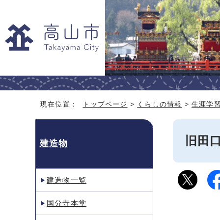
現在位置：
トップページ
>
くらしの情報
>
生涯学
旧田
建造物
建造物一覧
国分寺本堂