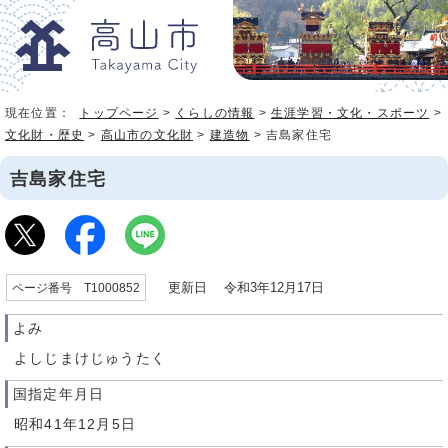
現在位置：
トップページ
>
くらしの情報
>
生涯学習・文化・スポーツ
>
文化財・歴史
>
高山市の文化財
>
建造物
> 吉島家住宅
吉島家住宅
更新日 令和3年12月17日
ページ番号 T1000852
よみ
よしじまけじゅうたく
国指定年月日
昭和41年12月5日