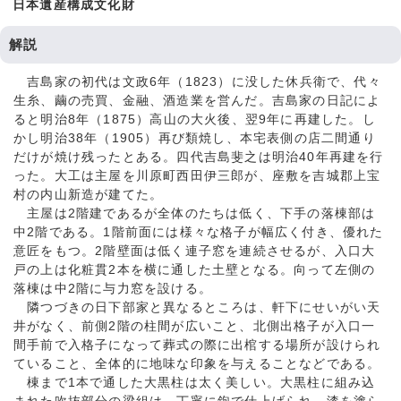
日本遺産構成文化財
解説
吉島家の初代は文政6年（1823）に没した休兵衛で、代々
生糸、繭の売買、金融、酒造業を営んだ。吉島家の日記によ
ると明治8年（1875）高山の大火後、翌9年に再建した。し
かし明治38年（1905）再び類焼し、本宅表側の店二間通り
だけが焼け残ったとある。四代吉島斐之は明治40年再建を行
った。大工は主屋を川原町西田伊三郎が、座敷を吉城郡上宝
村の内山新造が建てた。
主屋は2階建であるが全体のたちは低く、下手の落棟部は
中2階である。1階前面には様々な格子が幅広く付き、優れた
意匠をもつ。2階壁面は低く連子窓を連続させるが、入口大
戸の上は化粧貫2本を横に通した土壁となる。向って左側の
落棟は中2階に与力窓を設ける。
隣つづきの日下部家と異なるところは、軒下にせいがい天
井がなく、前側2階の柱間が広いこと、北側出格子が入口一
間手前で入格子になって葬式の際に出棺する場所が設けられ
ていること、全体的に地味な印象を与えることなどである。
棟まで1本で通した大黒柱は太く美しい。大黒柱に組み込