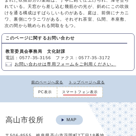
まれた吹抜部分の梁組は、丁寧に鉋で仕上げられ、漆を塗ら
れている。天窓から差し込む幾筋かの光が、斜めにこの吹抜
けを通る構成はすばらしいものがある。庭は、前側にナカニ
ワ、裏側にウラニワがある。それぞれ茶室、仏間、本座敷、
次の間から眺められる間取をもつ。
このページに関する
お問い合わせ
教育委員会事務局 文化財課
電話：0577-35-3156 ファクス：0577-35-3172
お問い合わせは専用フォームをご利用ください。
前のページへ戻る
トップページへ戻る
PC表示
スマートフォン表示
高山市役所
MAP
〒506-8555 岐阜県高山市花岡町2丁目18番地