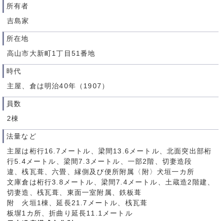
所有者
吉島家
所在地
高山市大新町1丁目51番地
時代
主屋、倉は明治40年（1907）
員数
2棟
法量など
主屋は桁行16.7メートル、梁間13.6メートル、北面突出部桁
行5.4メートル、梁間7.3メートル、一部2階、切妻造段
違、桟瓦葺、六畳、縁側及び便所附属〈附〉犬垣一カ所
文庫倉は桁行3.8メートル、梁間7.4メートル、土蔵造2階建、
切妻造、桟瓦葺、東面一室附属、鉄板葺
附 火垣1棟、延長21.7メートル、桟瓦葺
板塀1カ所、折曲り延長11.1メートル