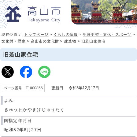
現在位置：
トップページ
>
くらしの情報
>
生涯学習・文化・スポーツ
>
文化財・歴史
>
高山市の文化財
>
建造物
> 旧若山家住宅
旧若山家住宅
更新日 令和3年12月17日
ページ番号 T1000856
よみ
きゅうわかやまけじゅうたく
国指定年月日
昭和52年6月27日