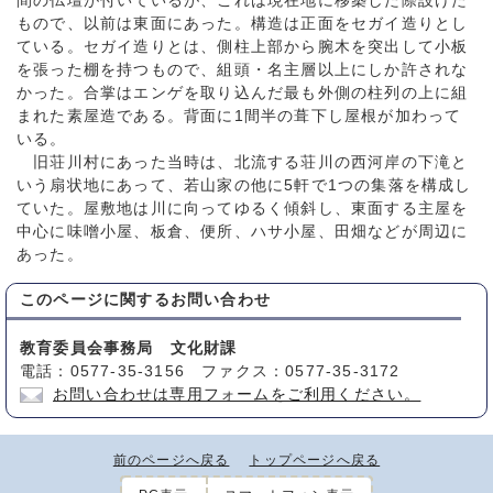
間の仏壇が付いているが、これは現在地に移築した際設けた
もので、以前は東面にあった。構造は正面をセガイ造りとし
ている。セガイ造りとは、側柱上部から腕木を突出して小板
を張った棚を持つもので、組頭・名主層以上にしか許されな
かった。合掌はエンゲを取り込んだ最も外側の柱列の上に組
まれた素屋造である。背面に1間半の葺下し屋根が加わって
いる。
旧荘川村にあった当時は、北流する荘川の西河岸の下滝と
いう扇状地にあって、若山家の他に5軒で1つの集落を構成し
ていた。屋敷地は川に向ってゆるく傾斜し、東面する主屋を
中心に味噌小屋、板倉、便所、ハサ小屋、田畑などが周辺に
あった。
このページに関する
お問い合わせ
教育委員会事務局 文化財課
電話：0577-35-3156 ファクス：0577-35-3172
お問い合わせは専用フォームをご利用ください。
前のページへ戻る
トップページへ戻る