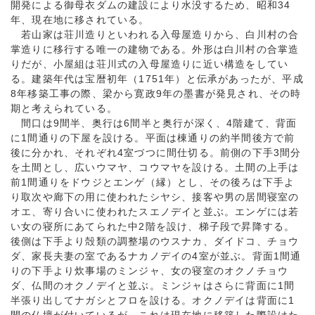
開発による御母衣ダムの建設により水没するため、昭和34
年、現在地に移されている。
若山家は荘川造りといわれる入母屋造りから、白川村の合
掌造りに移行する唯一の建物である。外形は白川村の合掌造
りだが、小屋組は荘川式の入母屋造りに近い構造をしてい
る。建築年代は宝暦初年（1751年）と伝承があったが、平成
8年移築工事の際、梁から寛政9年の墨書が発見され、その時
期と考えられている。
間口は9間半、奥行は6間半と奥行が深く、4階建て、背面
に1間通りの下屋を設ける。平面は棟通りの約半間後方で前
後に分かれ、それぞれ4室づつに間仕切る。前側の下手3間分
を土間とし、広いウマヤ、コウマヤを設ける。土間の上手は
前1間通りをドウジとエンゲ（縁）とし、その後ろは下手よ
り取次や廊下の用に使われたシヤシ、接客や男の居間寝室の
オエ、寄り合いに使われたスエノデイと並ぶ。エンゲには若
い女の寝所にあてられた中2階を設け、梯子段で昇降する。
後側は下手より殻類の調整場のウスナカ、ダイドコ、チョウ
ダ、家長夫妻の室であるナカノデイの4室が並ぶ。背面1間通
りの下手より炊事場のミンジャ、女の寝室のオクノチョウ
ダ、仏間のオクノデイと並ぶ。ミンジャはさらに背面に1間
半張り出してナガシとフロを設ける。オクノデイは背面に1