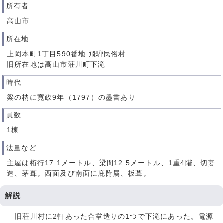
所有者
高山市
所在地
上岡本町1丁目590番地 飛騨民俗村
旧所在地は高山市荘川町下滝
時代
梁の枘に寛政9年（1797）の墨書あり
員数
1棟
法量など
主屋は桁行17.1メートル、梁間12.5メートル、1重4階、切妻
造、茅葺。西面及び南面に庇附属、板葺。
解説
旧荘川村に2軒あった合掌造りの1つで下滝にあった。電源