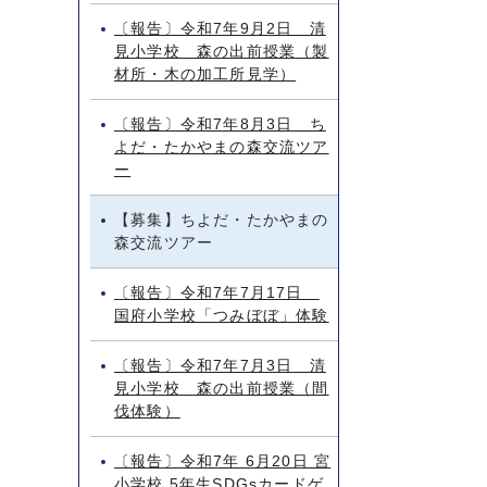
〔報告〕令和7年9月2日 清
見小学校 森の出前授業（製
材所・木の加工所見学）
〔報告〕令和7年8月3日 ち
よだ・たかやまの森交流ツア
ー
【募集】ちよだ・たかやまの
森交流ツアー
〔報告〕令和7年7月17日
国府小学校「つみぼぼ」体験
〔報告〕令和7年7月3日 清
見小学校 森の出前授業（間
伐体験）
〔報告〕令和7年 6月20日 宮
小学校 5年生SDGsカードゲ