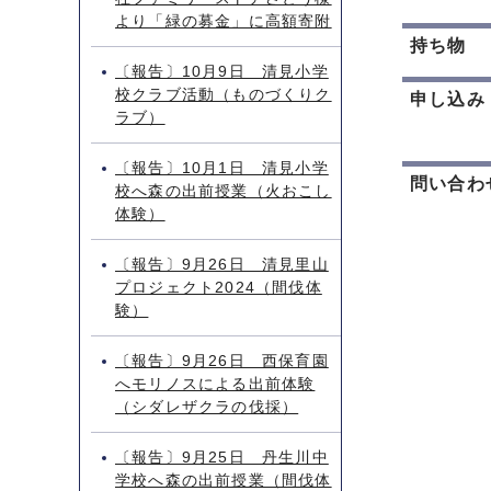
より「緑の募金」に高額寄附
持ち物
〔報告〕10月9日 清見小学
校クラブ活動（ものづくりク
申し込み
ラブ）
〔報告〕10月1日 清見小学
問い合わ
校へ森の出前授業（火おこし
体験）
〔報告〕9月26日 清見里山
プロジェクト2024（間伐体
験）
〔報告〕9月26日 西保育園
へモリノスによる出前体験
（シダレザクラの伐採）
〔報告〕9月25日 丹生川中
学校へ森の出前授業（間伐体