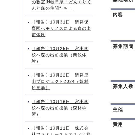
の教室IN岐阜県「どんぐりく
んと森の仲間たち」
内容
〔報告〕10月31日 清見保
育園へモリノスによる森の出
前体験
募集期間
〔報告〕10月25日 宮小学
校へ森の出前授業（間伐体
験）
〔報告〕10月22日 清見里
山プロジェクト2024（製材
募集人数
所見学）
〔報告〕10月16日 宮小学
校へ森の出前授業（森林学
主催
習）
費用
〔報告〕10月11日 株式会
社ファミリーストアさとう様