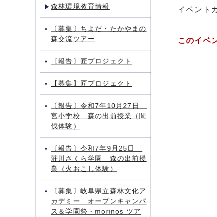
森林環境教育情報
イベント
〔募集〕ちよだ・たかやまの
森交流ツアー
このイベ
〔報告〕匠プロジェクト
【募集】匠プロジェクト
〔報告〕令和7年10月27日
宮小学校 森の出前授業（間
伐体験）
〔報告〕令和7年9月25日
荘川さくら学園 森の出前授
業（火おこし体験）
〔募集〕岐阜県立森林文化ア
カデミー オープンキャンパ
ス＆学園祭・morinos ツア