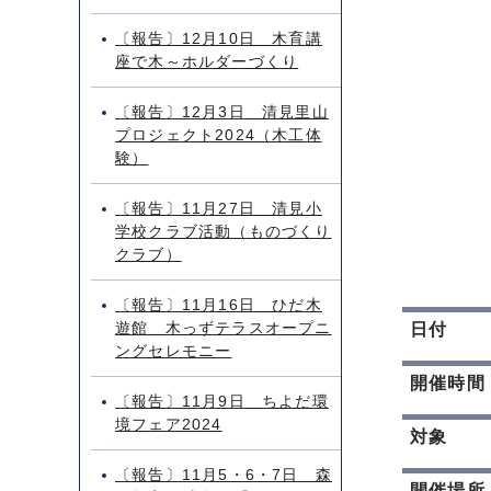
〔報告〕12月10日 木育講
座で木～ホルダーづくり
〔報告〕12月3日 清見里山
プロジェクト2024（木工体
験）
〔報告〕11月27日 清見小
学校クラブ活動（ものづくり
クラブ）
〔報告〕11月16日 ひだ木
遊館 木っずテラスオープニ
日付
ングセレモニー
開催時間
〔報告〕11月9日 ちよだ環
境フェア2024
対象
〔報告〕11月5・6・7日 森
開催場所