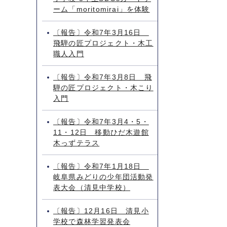
ーム「moritomirai」を体験
〔報告〕令和7年3月16日
飛騨の匠プロジェクト・木工
職人入門
〔報告〕令和7年3月8日 飛
騨の匠プロジェクト・木こり
入門
〔報告〕令和7年3月4・5・
11・12日 移動ひだ木遊館
木っずテラス
〔報告〕令和7年1月18日
岐阜県みどりの少年団活動発
表大会（清見中学校）
〔報告〕12月16日 清見小
学校で森林学習発表会