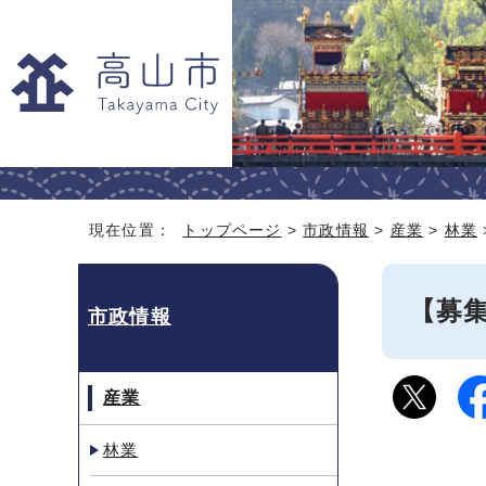
現在位置：
トップページ
>
市政情報
>
産業
>
林業
【募
市政情報
産業
林業