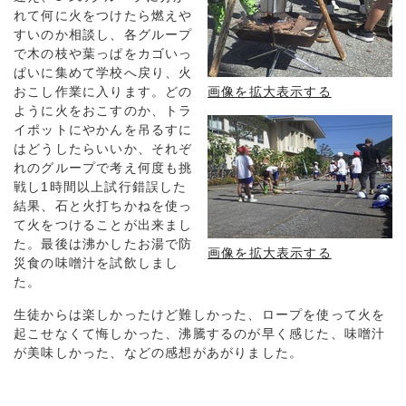
れて何に火をつけたら燃えや
すいのか相談し、各グループ
で木の枝や葉っぱをカゴいっ
ぱいに集めて学校へ戻り、火
おこし作業に入ります。どの
画像を拡大表示する
ように火をおこすのか、トラ
イポットにやかんを吊るすに
はどうしたらいいか、それぞ
れのグループで考え何度も挑
戦し1時間以上試行錯誤した
結果、石と火打ちかねを使っ
て火をつけることが出来まし
た。最後は沸かしたお湯で防
画像を拡大表示する
災食の味噌汁を試飲しまし
た。
生徒からは楽しかったけど難しかった、ロープを使って火を
起こせなくて悔しかった、沸騰するのが早く感じた、味噌汁
が美味しかった、などの感想があがりました。