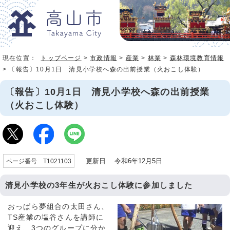
現在位置：
トップページ
>
市政情報
>
産業
>
林業
>
森林環境教育情報
> 〔報告〕10月1日 清見小学校へ森の出前授業（火おこし体験）
〔報告〕10月1日 清見小学校へ森の出前授業
（火おこし体験）
更新日 令和6年12月5日
ページ番号 T1021103
清見小学校の3年生が火おこし体験に参加しました
おっぱら夢組合の太田さん、
TS産業の塩谷さんを講師に
迎え、3つのグループに分か