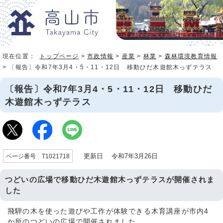
現在位置：
トップページ
>
市政情報
>
産業
>
林業
>
森林環境教育情報
> 〔報告〕令和7年3月4・5・11・12日 移動ひだ木遊館木っずテラス
〔報告〕令和7年3月4・5・11・12日 移動ひだ
木遊館木っずテラス
更新日 令和7年3月26日
ページ番号 T1021718
つどいの広場で移動ひだ木遊館木っずテラスが開催されま
した
飛騨の木を使った遊びや工作が体験できる木育講座が市内4
か所のつどいの広場で開催されました。