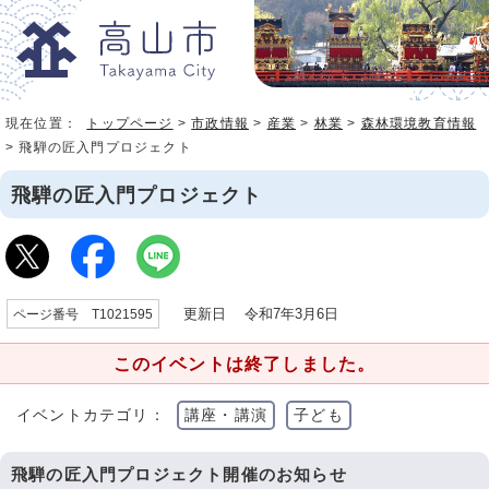
現在位置：
トップページ
>
市政情報
>
産業
>
林業
>
森林環境教育情報
> 飛騨の匠入門プロジェクト
飛騨の匠入門プロジェクト
更新日 令和7年3月6日
ページ番号 T1021595
このイベントは終了しました。
イベントカテゴリ：
講座・講演
子ども
飛騨の匠入門プロジェクト開催のお知らせ