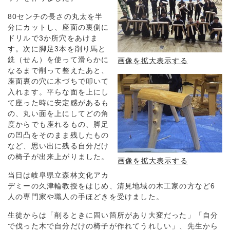
80センチの長さの丸太を半
分にカットし、座面の裏側に
ドリルで3か所穴をあけま
す。次に脚足3本を削り馬と
銑（せん）を使って滑らかに
画像を拡大表示する
なるまで削って整えたあと、
座面裏の穴に木づちで叩いて
入れます。平らな面を上にし
て座った時に安定感があるも
の、丸い面を上にしてどの角
度からでも座れるもの、脚足
の凹凸をそのまま残したもの
など、思い出に残る自分だけ
の椅子が出来上がりました。
画像を拡大表示する
当日は岐阜県立森林文化アカ
デミーの久津輪教授をはじめ、清見地域の木工家の方など6
人の専門家や職人の手ほどきを受けました。
生徒からは「削るときに固い箇所があり大変だった」「自分
で伐った木で自分だけの椅子が作れてうれしい」、先生から