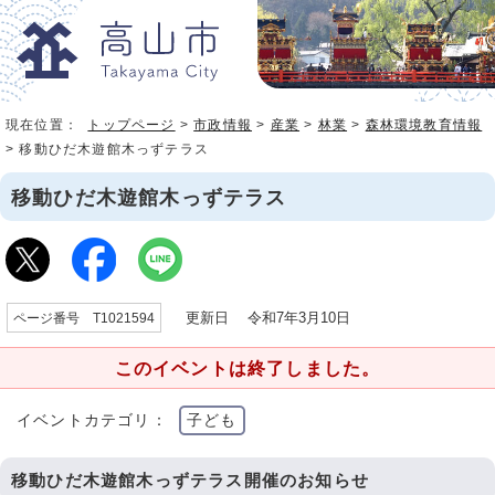
現在位置：
トップページ
>
市政情報
>
産業
>
林業
>
森林環境教育情報
> 移動ひだ木遊館木っずテラス
移動ひだ木遊館木っずテラス
更新日 令和7年3月10日
ページ番号 T1021594
このイベントは終了しました。
イベントカテゴリ：
子ども
移動ひだ木遊館木っずテラス開催のお知らせ