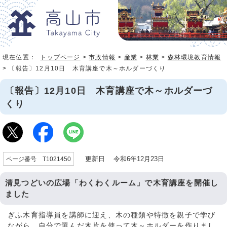
現在位置：
トップページ
>
市政情報
>
産業
>
林業
>
森林環境教育情報
> 〔報告〕12月10日 木育講座で木～ホルダーづくり
〔報告〕12月10日 木育講座で木～ホルダーづ
くり
更新日 令和6年12月23日
ページ番号 T1021450
清見つどいの広場「わくわくルーム」で木育講座を開催し
ました
ぎふ木育指導員を講師に迎え、木の種類や特徴を親子で学び
ながら、自分で選んだ木片を使って木～ホルダーを作りまし