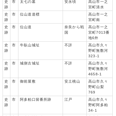
史
市
太七の墓
安永頃
高山市一之
跡
宮町清水
史
市
位山道道標
高山市一之
跡
宮町南
史
市
位山道
奈良から戦
高山市一之
跡
国
宮町7013番
地6外
史
市
牛臥山城址
不詳
高山市久々
跡
野町無数河
323-1
史
市
城側古城址
不詳
高山市久々
跡
野町無数河
4658-1
史
市
御前屋敷
安土桃山
高山市久々
跡
野町山梨
769
史
市
阿多粕口留番所跡
江戸
高山市久々
跡
野町阿多粕
34-1