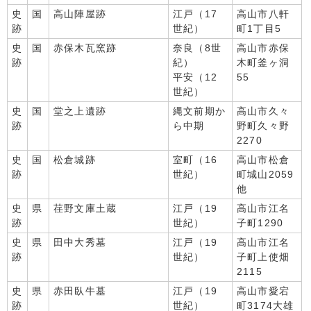
史
国
高山陣屋跡
江戸（17
高山市八軒
跡
世紀）
町1丁目5
史
国
赤保木瓦窯跡
奈良（8世
高山市赤保
跡
紀）
木町釜ヶ洞
平安（12
55
世紀）
史
国
堂之上遺跡
縄文前期か
高山市久々
跡
ら中期
野町久々野
2270
史
国
松倉城跡
室町（16
高山市松倉
跡
世紀）
町城山2059
他
史
県
荏野文庫土蔵
江戸（19
高山市江名
跡
世紀）
子町1290
史
県
田中大秀墓
江戸（19
高山市江名
跡
世紀）
子町上使畑
2115
史
県
赤田臥牛墓
江戸（19
高山市愛宕
跡
世紀）
町3174大雄