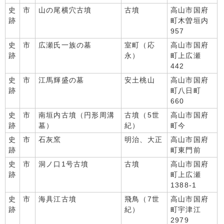
史
市
山の尾横穴古墳
古墳
高山市国府
跡
町木曽垣内
957
史
市
広瀬氏一族の墓
室町（応
高山市国府
跡
永）
町上広瀬
442
史
市
江馬輝盛の墓
安土桃山
高山市国府
跡
町八日町
660
史
市
南垣内古墳（円形周溝
古墳（5世
高山市国府
跡
墓）
紀）
町今
史
市
石灰窯
明治、大正
高山市国府
跡
町東門前
史
市
洞ノ口1号古墳
古墳
高山市国府
跡
町上広瀬
1388-1
史
市
海具江古墳
飛鳥（7世
高山市国府
跡
紀）
町宇津江
2979