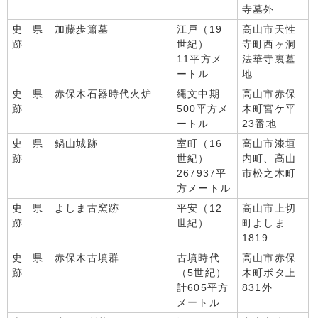
寺墓外
史
県
加藤歩簫墓
江戸（19
高山市天性
跡
世紀）
寺町西ヶ洞
11平方メ
法華寺裏墓
ートル
地
史
県
赤保木石器時代火炉
縄文中期
高山市赤保
跡
500平方メ
木町宮ケ平
ートル
23番地
史
県
鍋山城跡
室町（16
高山市漆垣
跡
世紀）
内町、高山
267937平
市松之木町
方メートル
史
県
よしま古窯跡
平安（12
高山市上切
跡
世紀）
町よしま
1819
史
県
赤保木古墳群
古墳時代
高山市赤保
跡
（5世紀）
木町ボタ上
計605平方
831外
メートル