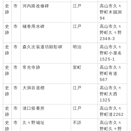
史
市
河内路改修碑
江戸
高山市久々
跡
野町木賊洞
94
史
市
樋巻用水碑
江戸
高山市久々
跡
野町久々野
2348-3
史
市
森久次翁遺功顕彰碑
明治
高山市久々
跡
野町小屋名
1525-1
史
市
常光寺跡
室町
高山市久々
跡
野町有道
567
史
市
大洞谷道標
江戸
高山市久々
跡
野町大西
1325
史
市
渚口留番所
江戸
高山市久々
跡
野町渚2262
史
市
久々野城址
不詳
高山市久々
跡
野町久々野