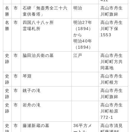
名
市
石碑「無盡秀全三十六
明治
高山市丹生
勝
童供養塔」
川町旗鉾
名
市
四国八十八ヶ所
明治27年
高山市丹生
勝
霊場札所
（1894）
川町下保
から
1553
明治40年
（1894）
史
市
脇田治兵衛の墓
江戸
高山市丹生
跡
川町町方共
同墓地
史
市
琴淵
高山市丹生
跡
川町根方
史
市
銚子の滝
高山市丹生
跡
川町旗鉾
史
市
岩舟の滝
高山市丹生
跡
川町柏原
772-1
史
市
藤瀬新蔵の墓
36平方メ
高山市清見
跡
ートル
町藤瀬86