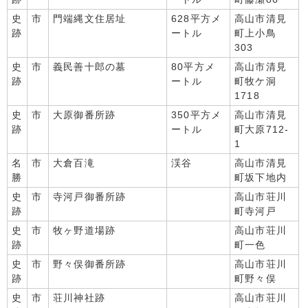
史
市
門端縄文住居址
628平方メ
高山市清見
跡
ートル
町上小鳥
303
史
市
義民善十郎の墓
80平方メ
高山市清見
跡
ートル
町牧ケ洞
1718
史
市
大原御番所跡
350平方メ
高山市清見
跡
ートル
町大原712-
1
名
市
大倉百滝
渓谷
高山市清見
勝
町坂下地内
史
市
寺河戸御番所跡
高山市荘川
跡
町寺河戸
史
市
牧ヶ野道場跡
高山市荘川
跡
町一色
史
市
野々俣御番所跡
高山市荘川
跡
町野々俣
史
市
荘川神社跡
高山市荘川