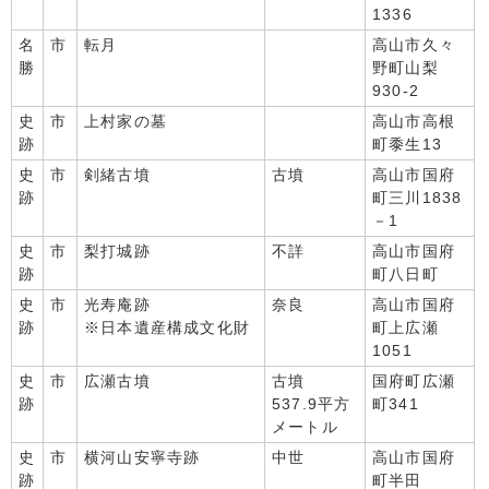
1336
名
市
転月
高山市久々
勝
野町山梨
930-2
史
市
上村家の墓
高山市高根
跡
町黍生13
史
市
剣緒古墳
古墳
高山市国府
跡
町三川1838
－1
史
市
梨打城跡
不詳
高山市国府
跡
町八日町
史
市
光寿庵跡
奈良
高山市国府
跡
※日本遺産構成文化財
町上広瀬
1051
史
市
広瀬古墳
古墳
国府町広瀬
跡
537.9平方
町341
メートル
史
市
横河山安寧寺跡
中世
高山市国府
跡
町半田