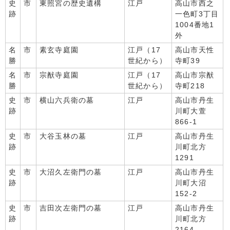
史
市
東照宮の歴史遺構
江戸
高山市西之
跡
一色町3丁目
1004番地1
外
名
市
素玄寺庭園
江戸（17
高山市天性
勝
世紀から）
寺町39
名
市
宗猷寺庭園
江戸（17
高山市宗猷
勝
世紀から）
寺町218
史
市
横山六兵衛の墓
江戸
高山市丹生
跡
川町大萱
866-1
史
市
大谷玉林の墓
江戸
高山市丹生
跡
川町北方
1291
史
市
大沼久左衛門の墓
江戸
高山市丹生
跡
川町大沼
152-2
史
市
吉田次左衛門の墓
江戸
高山市丹生
跡
川町北方
2164