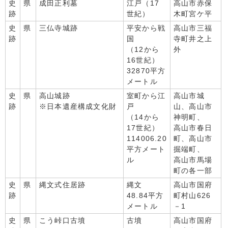
史
県
成田正利墓
江戸（17
高山市赤保
跡
世紀）
木町宮ケ平
史
県
三仏寺城跡
平安から戦
高山市三福
跡
国
寺町井之上
（12から
外
16世紀）
32870平方
メートル
史
県
高山城跡
室町から江
高山市城
跡
※日本遺産構成文化財
戸
山、高山市
（14から
神明町、
17世紀）
高山市春日
114006.20
町、高山市
平方メート
掘端町、
ル
高山市馬場
町の各一部
史
県
縄文式住居跡
縄文
高山市国府
跡
48.84平方
町村山626
メートル
－1
史
県
こう峠口古墳
古墳
高山市国府