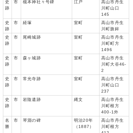
史
市
槻本神社々号碑
江戸
高山市丹生
跡
川町山口
145
史
市
経塚
室町
高山市丹生
跡
川町旗鉾
史
市
尾崎城跡
室町
高山市丹生
跡
川町町方
1496
史
市
森ヶ城跡
室町
高山市丹生
跡
川町大谷46-
2
史
市
常光寺跡
室町
高山市丹生
跡
川町山口
237
史
市
岩陰遺跡
縄文
高山市丹生
跡
川町根方
400-1外
名
市
琴淵の碑
明治20年
高山市丹生
勝
（1887）
川町根方
412