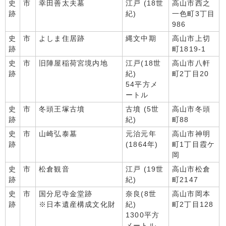
史
市
幸田善太夫墓
江戸 (18世
高山市西之
跡
紀)
一色町3丁目
986
史
市
よしま住居跡
縄文中期
高山市上切
跡
町1819-1
史
市
旧陣屋稲荷宮境内地
江戸(18世
高山市八軒
跡
紀)
町2丁目20
54平方メ
ートル
史
市
冬頭王塚古墳
古墳 (5世
高山市冬頭
跡
紀)
町88
史
市
山崎弘泰墓
元治元年
高山市神明
跡
(1864年)
町1丁目霞ケ
岡
史
市
松倉観音
江戸 (19世
高山市松倉
跡
紀)
町2147
史
市
国分尼寺金堂跡
奈良(8世
高山市岡本
跡
※日本遺産構成文化財
紀)
町2丁目128
1300平方
メートル