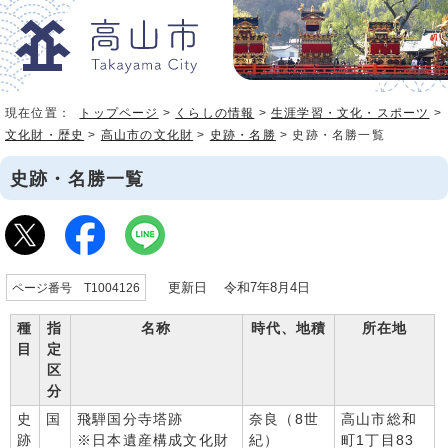
現在位置：
トップページ
>
くらしの情報
>
生涯学習・文化・スポーツ
>
文化財・歴史
>
高山市の文化財
>
史跡・名勝
> 史跡・名勝一覧
史跡・名勝一覧
更新日 令和7年8月4日
ページ番号 T1004126
種
指
名称
時代、地積
所在地
目
定
区
分
史
国
飛騨国分寺塔跡
奈良（8世
高山市総和
跡
※日本遺産構成文化財
紀）
町1丁目83