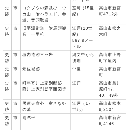
史
市
コクゾウの森及びコウ
室町 (15世
高山市新宮
跡
カ山 附ハラエド、参
紀)
町4712外
道、音頭取岩
史
市
旧平湯街道 附馬頭観
江戸(18世
高山市松之
跡
音 一里杭
紀)
木町
567.9メー
トル
史
市
垣内遺跡三ッ岩
縄文中から
高山市上野
跡
後期
町字垣内
史
市
畑佐城跡
中世
高山市新宮
跡
町
史
市
町年寄川上家別邸跡
江戸
高山市島川
跡
附川上家別邸平面図等
原町47、
48、49外
史
市
照蓮寺宣心、室さな姫
江戸（17
高山市松本
跡
の墓
世紀）
町2104
史
市
雨乞平
高山市新宮
跡
町4146