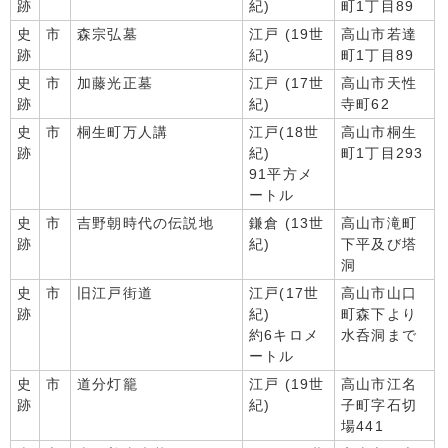
跡
紀)
町1丁目89
史
市
森宗弘墓
江戸 (19世
高山市若達
跡
紀)
町1丁目89
史
市
加藤光正墓
江戸 (17世
高山市天性
跡
紀)
寺町62
史
市
桐生町万人講
江戸(18世
高山市桐生
跡
紀)
町1丁目293
91平方メ
ートル
史
市
吉野朝時代の伝説地
鎌倉 (13世
高山市滝町
跡
紀)
下平及び塔
洞
史
市
旧江戸街道
江戸(17世
高山市山口
跡
紀)
町森下より
約6キロメ
水呑洞まで
ートル
史
市
道分灯籠
江戸 (19世
高山市江名
跡
紀)
子町字石切
場441