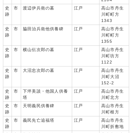
史
市
渡辺伊兵衛の墓
江戸
高山市丹生
跡
川町町方
1343
史
市
脇田治兵衛他供養碑
江戸
高山市丹生
跡
川町町方
1355
史
市
横山伝次郎の墓
江戸
高山市丹生
跡
川町坊方
1122
史
市
大沼忠次郎の墓
江戸
高山市丹生
跡
川町大沼
152-2
史
市
下坪美談・他国人供養
江戸
高山市丹生
跡
塔
川町北方
史
市
天明義民供養碑
江戸
高山市丹生
跡
川町根方
史
市
義民先亡追福塔
江戸
高山市丹生
跡
川町折敷地