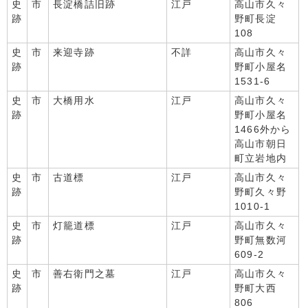
史
市
長淀橋詰旧跡
江戸
高山市久々
跡
野町長淀
108
史
市
来迎寺跡
不詳
高山市久々
跡
野町小屋名
1531-6
史
市
大橋用水
江戸
高山市久々
跡
野町小屋名
1466外から
高山市朝日
町立岩地内
史
市
古道標
江戸
高山市久々
跡
野町久々野
1010-1
史
市
灯籠道標
江戸
高山市久々
跡
野町無数河
609-2
史
市
善右衛門之墓
江戸
高山市久々
跡
野町大西
806