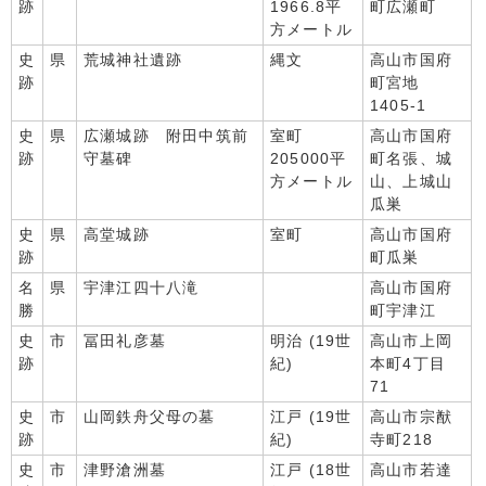
跡
1966.8平
町広瀬町
方メートル
史
県
荒城神社遺跡
縄文
高山市国府
跡
町宮地
1405-1
史
県
広瀬城跡 附田中筑前
室町
高山市国府
跡
守墓碑
205000平
町名張、城
方メートル
山、上城山
瓜巣
史
県
高堂城跡
室町
高山市国府
跡
町瓜巣
名
県
宇津江四十八滝
高山市国府
勝
町宇津江
史
市
冨田礼彦墓
明治 (19世
高山市上岡
跡
紀)
本町4丁目
71
史
市
山岡鉄舟父母の墓
江戸 (19世
高山市宗猷
跡
紀)
寺町218
史
市
津野滄洲墓
江戸 (18世
高山市若達