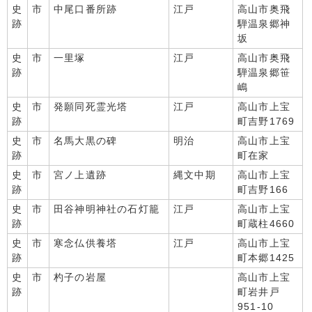
史
市
中尾口番所跡
江戸
高山市奥飛
跡
騨温泉郷神
坂
史
市
一里塚
江戸
高山市奥飛
跡
騨温泉郷笹
嶋
史
市
発願同死霊光塔
江戸
高山市上宝
跡
町吉野1769
史
市
名馬大黒の碑
明治
高山市上宝
跡
町在家
史
市
宮ノ上遺跡
縄文中期
高山市上宝
跡
町吉野166
史
市
田谷神明神社の石灯籠
江戸
高山市上宝
跡
町蔵柱4660
史
市
寒念仏供養塔
江戸
高山市上宝
跡
町本郷1425
史
市
杓子の岩屋
高山市上宝
跡
町岩井戸
951-10