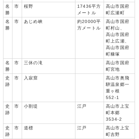
名
市
桜野
17436平方
高山市国府
勝
メートル
町広瀬町
名
市
あじめ峡
約20000平
高山市国府
勝
方メートル
町村山、
高山市国府
町上広瀬、
高山市国府
町糠塚
名
市
三休の滝
高山市国府
勝
町宮地
史
市
入寂窟
高山市奥飛
跡
騨温泉郷一
重ヶ根
552-1
史
市
小割堤
江戸
高山市上宝
跡
町本郷
3534-2
史
市
道標
江戸
高山市上宝
跡
町吉野