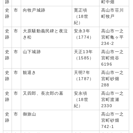
跡
町中畑
史
市
向牧戸城跡
寛正頃
高山市荘川
跡
（18世
町牧戸
紀）
史
市
大原騒動義民碑と夜泣
安永3年
高山市一之
跡
き松
（1774）
宮町亀ヶ平
234-2
史
市
山下城跡
天正13年
高山市一之
跡
（1585）
宮町焼谷
6196
史
市
観退き
天明7年
高山市一之
跡
（1787）
宮町砂畑
288
史
市
又四郎、長次郎の墓
安永頃
高山市一之
跡
（18世
宮町渡瀬
紀）
2330
史
市
御旅山
高山市一之
跡
宮町砂畑
742-1