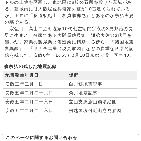
トルの土地を区画し、東北隅に8段の石段を設けた墓域があ
る。墓域内には大阪屋佐兵衛家の墓が10基建てられている
が、正面に「釈道弘処士 釈貞順禅尼」とあるのが宗弘夫妻
の墓である。
宗弘は、高山ニ之町森家10代七左衛門宗永の3男邦治の長
男に生まれ、分家である大阪屋佐兵衛、通称大佐の3代目を
継いだ。家業の製糸業と酒造業に精励する傍ら、『諸国地震
変異録』、『ドナチ彗星出現見取図』などの貴重な科学的記
録を残した。安政6年（1859）3月10日京都で没、享年49。
森宗弘の残した地震記録
地震発生年月日
場所
安政二年二月一日
白川郷地震記事
安政五年二月二十六日
角川地震記事
安政五年二月二十六日
立山支脈鳶山崩壊絵図
安政五年二月二十六日
飛越国境付近山崩見届図
このページに関する
お問い合わせ