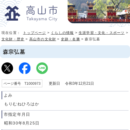
現在位置：
トップページ
>
くらしの情報
>
生涯学習・文化・スポーツ
>
文化財・歴史
>
高山市の文化財
>
史跡・名勝
> 森宗弘墓
森宗弘墓
更新日 令和3年12月21日
ページ番号 T1000973
よみ
もりむねひろはか
市指定年月日
昭和30年8月25日