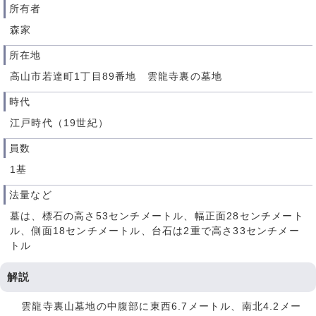
所有者
森家
所在地
高山市若達町1丁目89番地 雲龍寺裏の墓地
時代
江戸時代（19世紀）
員数
1基
法量など
墓は、標石の高さ53センチメートル、幅正面28センチメート
ル、側面18センチメートル、台石は2重で高さ33センチメー
トル
解説
雲龍寺裏山墓地の中腹部に東西6.7メートル、南北4.2メー