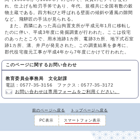
れ、仕上げも蛤刃手斧であり、年代、規模共に全国有数の穀
物土蔵である。四方転びと呼ばれる壁面の傾斜や通風の隙間
など、飛騨匠の手法が見られる。
また、西隣にあった高山拘置支所が平成元年1月に移転し
たのに伴い、平成3年度に発掘調査が行われた。ここは役宅
のあったところで、用水池跡1カ所、竃跡3カ所、地下式石室
跡1カ所、溝、井戸が発見された。この調査結果を参考に、
郡代役宅復元工事が平成4年から7年度にかけて行われた。
このページに関する
お問い合わせ
教育委員会事務局 文化財課
電話：0577-35-3156 ファクス：0577-35-3172
お問い合わせは専用フォームをご利用ください。
前のページへ戻る
トップページへ戻る
PC表示
スマートフォン表示