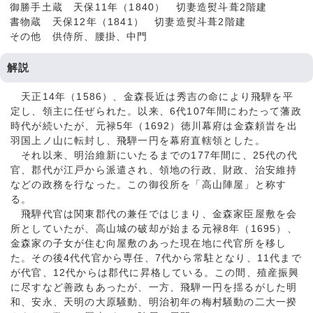
御勝手土蔵 天保11年（1840） 切妻造熨斗葺2階建
書物蔵 天保12年（1841） 切妻造熨斗葺2階建
その他 供侍所、腰掛、中門
解説
天正14年（1586）、金森長近は秀吉の命により飛騨を平
定し、領主に任ぜられた。以来、6代107年間にわたって藩政
時代が続いたが、元禄5年（1692）徳川幕府は金森頼旹を出
羽国上ノ山に転封し、飛騨一円を幕府直轄領とした。
それ以来、明治維新にいたるまでの177年間に、25代の代
官、郡代が江戸から派遣され、領地の行政、財政、治安維持
などの政務を行なった。この御役所を「高山陣屋」と称す
る。
飛騨代官は関東郡代の兼任ではじまり、金森家臣屋敷を会
所としていたが、高山城の破却が始まる元禄8年（1695）、
金森家の子女が住む向屋敷のあった現在地に代官所を移し
た。その後4代代官から専任、7代から常駐となり、11代まで
が代官、12代からは郡代に昇格している。この間、殖産振興
に尽すなど善政もあったが、一方、飛騨一円を揺るがした明
和、安永、天明の大原騒動、明治初年の梅村騒動の二大一揆