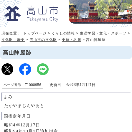
現在位置：
トップページ
>
くらしの情報
>
生涯学習・文化・スポーツ
>
文化財・歴史
>
高山市の文化財
>
史跡・名勝
> 高山陣屋跡
高山陣屋跡
更新日 令和3年12月21日
ページ番号 T1000956
よみ
たかやまじんやあと
国指定年月日
昭和4年12月17日
昭和54年10月2日追加指定