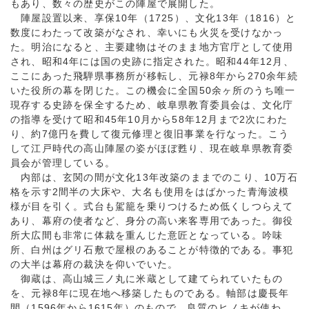
もあり、数々の歴史がこの陣屋で展開した。
陣屋設置以来、享保10年（1725）、文化13年（1816）と
数度にわたって改築がなされ、幸いにも火災を受けなかっ
た。明治になると、主要建物はそのまま地方官庁として使用
され、昭和4年には国の史跡に指定された。昭和44年12月、
ここにあった飛騨県事務所が移転し、元禄8年から270余年続
いた役所の幕を閉じた。この機会に全国50余ヶ所のうち唯一
現存する史跡を保全するため、岐阜県教育委員会は、文化庁
の指導を受けて昭和45年10月から58年12月まで2次にわた
り、約7億円を費して復元修理と復旧事業を行なった。こう
して江戸時代の高山陣屋の姿がほぼ甦り、現在岐阜県教育委
員会が管理している。
内部は、玄関の間が文化13年改築のままでのこり、10万石
格を示す2間半の大床や、大名も使用をはばかった青海波模
様が目を引く。式台も駕籠を乗りつけるため低くしつらえて
あり、幕府の使者など、身分の高い来客専用であった。御役
所大広間も非常に体裁を重んじた意匠となっている。吟味
所、白州はグリ石敷で屋根のあることが特徴的である。事犯
の大半は幕府の裁決を仰いでいた。
御蔵は、高山城三ノ丸に米蔵として建てられていたもの
を、元禄8年に現在地へ移築したものである。軸部は慶長年
間（1596年から1615年）のもので、良質のヒノキが使わ