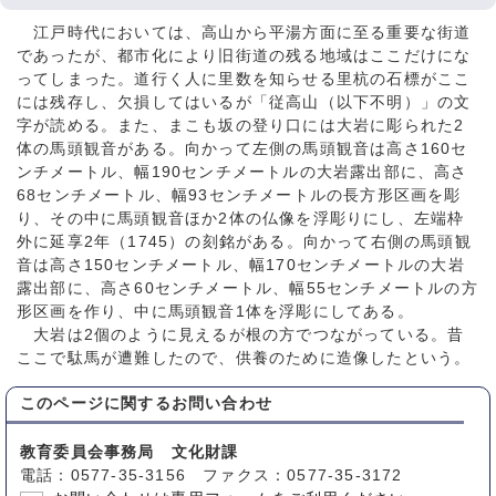
江戸時代においては、高山から平湯方面に至る重要な街道
であったが、都市化により旧街道の残る地域はここだけにな
ってしまった。道行く人に里数を知らせる里杭の石標がここ
には残存し、欠損してはいるが「従高山（以下不明）」の文
字が読める。また、まこも坂の登り口には大岩に彫られた2
体の馬頭観音がある。向かって左側の馬頭観音は高さ160セ
ンチメートル、幅190センチメートルの大岩露出部に、高さ
68センチメートル、幅93センチメートルの長方形区画を彫
り、その中に馬頭観音ほか2体の仏像を浮彫りにし、左端枠
外に延享2年（1745）の刻銘がある。向かって右側の馬頭観
音は高さ150センチメートル、幅170センチメートルの大岩
露出部に、高さ60センチメートル、幅55センチメートルの方
形区画を作り、中に馬頭観音1体を浮彫にしてある。
大岩は2個のように見えるが根の方でつながっている。昔
ここで駄馬が遭難したので、供養のために造像したという。
このページに関する
お問い合わせ
教育委員会事務局 文化財課
電話：0577-35-3156 ファクス：0577-35-3172