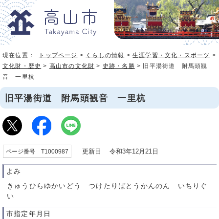
現在位置：
トップページ
>
くらしの情報
>
生涯学習・文化・スポーツ
>
文化財・歴史
>
高山市の文化財
>
史跡・名勝
> 旧平湯街道 附馬頭観
音 一里杭
旧平湯街道 附馬頭観音 一里杭
更新日 令和3年12月21日
ページ番号 T1000987
よみ
きゅうひらゆかいどう つけたりばとうかんのん いちりぐ
い
市指定年月日