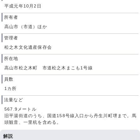
平成元年10月2日
所有者
高山市（市道）ほか
管理者
松之木文化遺産保存会
所在地
高山市松之木町 市道松之木まこも1号線
員数
1カ所
法量など
567.9メートル
旧平湯街道のうち、国道158号線入口から丹生川町堺まで。馬
頭観音、一里杭を含める。
解説