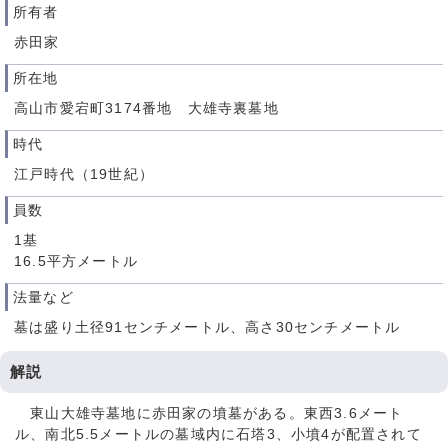
所有者
赤田家
所在地
高山市愛宕町3174番地 大雄寺裏墓地
時代
江戸時代（19世紀）
員数
1基
16.5平方メートル
法量など
墓は盛り土径91センチメートル、高さ30センチメートル
解説
東山大雄寺墓地に赤田家の墳墓がある。東西3.6メート
ル、南北5.5メートルの墓域内に石塔3、小墳4が配置されて