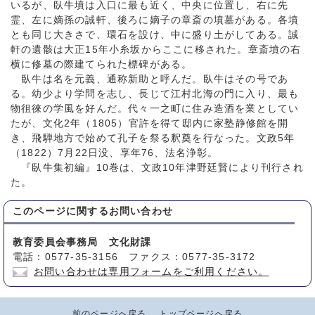
いるが、臥牛墳は入口に最も近く、中央に位置し、右に先
霊、左に嫡孫の誠軒、後ろに嫡子の章斎の墳墓がある。各墳
とも同じ大きさで、環石を設け、中に盛り土がしてある。誠
軒の遺骸は大正15年小糸坂からここに移された。章斎墳の右
横に修墓の際建てられた標碑がある。
臥牛は名を元義、通称新助と呼んだ。臥牛はその号であ
る。幼少より学問を志し、長じて江村北海の門に入り、最も
物徂徠の学風を好んだ。代々一之町に住み造酒を業としてい
たが、文化2年（1805）官許を得て邸内に家塾静修館を開
き、飛騨地方で始めて孔子を祭る釈奠を行なった。文政5年
（1822）7月22日没、享年76、法名浄彰。
『臥牛集初編』10巻は、文政10年津野廷賢により刊行され
た。
このページに関する
お問い合わせ
教育委員会事務局 文化財課
電話：0577-35-3156 ファクス：0577-35-3172
お問い合わせは専用フォームをご利用ください。
前のページへ戻る
トップページへ戻る