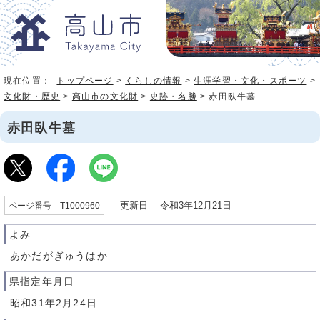
現在位置：
トップページ
>
くらしの情報
>
生涯学習・文化・スポーツ
>
文化財・歴史
>
高山市の文化財
>
史跡・名勝
> 赤田臥牛墓
赤田臥牛墓
更新日 令和3年12月21日
ページ番号 T1000960
よみ
あかだがぎゅうはか
県指定年月日
昭和31年2月24日