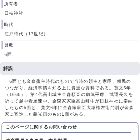
所有者
日枝神社
時代
江戸時代（17世紀）
員数
6面
解説
6面とも金森藩主時代のもので当時の領主と家臣、領民の
つながり、経済事情を知る上に貴重な資料である。寛文5年
（1665）、第4代高山城主金森頼直の病気平癒、武運長久を
祈って越中肴屋連中、金森家家臣高山町中が日枝神社に奉納
したもの5面と、寛文6年に金森家家臣大塚権左衛門尉が金森
家に寄進した義光画のもの1面がある。
このページに関する
お問い合わせ