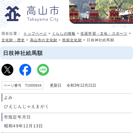
現在位置：
トップページ
>
くらしの情報
>
生涯学習・文化・スポーツ
>
文化財・歴史
>
高山市の文化財
>
民俗文化財
> 日枝神社絵馬額
日枝神社絵馬額
更新日 令和3年12月21日
ページ番号 T1000934
よみ
ひえじんじゃえまがく
市指定年月日
昭和49年12月13日