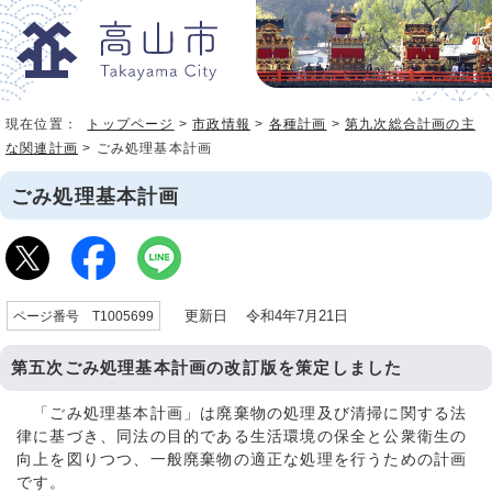
現在位置：
トップページ
>
市政情報
>
各種計画
>
第九次総合計画の主
な関連計画
> ごみ処理基本計画
ごみ処理基本計画
更新日 令和4年7月21日
ページ番号 T1005699
第五次ごみ処理基本計画の改訂版を策定しました
「ごみ処理基本計画」は廃棄物の処理及び清掃に関する法
律に基づき、同法の目的である生活環境の保全と公衆衛生の
向上を図りつつ、一般廃棄物の適正な処理を行うための計画
です。