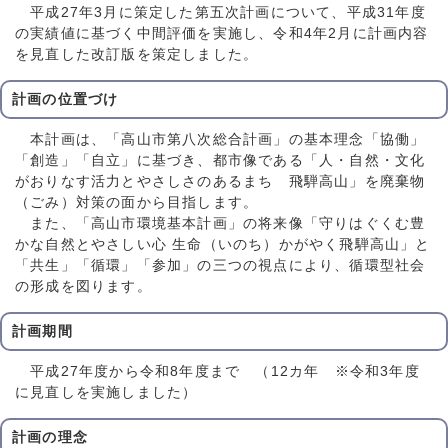
平成27年3月に策定した第五次計画について、平成31年度
の実績値に基づく中間評価を実施し、令和4年2月に計画内容
を見直した改訂版を策定しました。
計画の位置づけ
本計画は、「高山市第八次総合計画」の基本理念「協働」
「創造」「自立」に基づき、都市像である「人・自然・文化
がおりなす活力とやさしさのあるまち 飛騨高山」を廃棄物
（ごみ）対策の面から目指します。
また、「高山市環境基本計画」の将来像「守りはぐくむ豊
かな自然とやさしい心 生命（いのち）かがやく飛騨高山」と
「共生」「循環」「参加」の三つの視点により、循環型社会
の形成を図ります。
計画期間
平成27年度から令和8年度まで （12カ年 ※令和3年度
に見直しを実施しました）
計画の理念