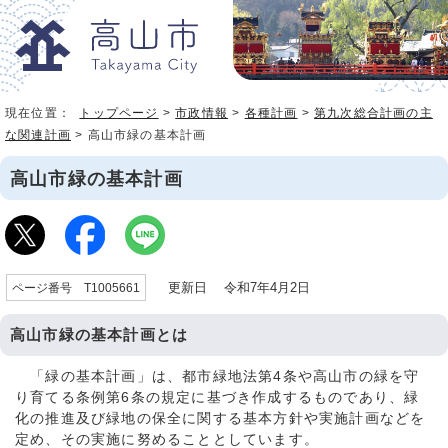
現在位置：
トップページ
>
市政情報
>
各種計画
>
第九次総合計画の主
な関連計画
> 高山市緑の基本計画
高山市緑の基本計画
更新日 令和7年4月2日
ページ番号 T1005661
高山市緑の基本計画とは
「緑の基本計画」は、都市緑地法第4条や高山市の緑を守
り育てる条例第6条の規定に基づき作成するものであり、緑
化の推進及び緑地の保全に関する基本方針や実施計画などを
定め、その実施に努めることとしています。