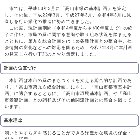
市では、平成13年3月に「高山市緑の基本計画」を策定
し、その後、平成22年3月、平成27年3月、令和4年3月に見
直しを行い緑化の推進に努めてきました。
この度、現計画期間（令和4年度から令和6年度まで）の終
了に伴い、市民の緑に関する意識や取り組み状況を踏まえる
とともに、第九次総合計画をはじめ各種計画との整合や、社
会情勢の変化などへの対応を図るため、令和7年3月に本計画
の見直しを行い下記のとおり策定しました。
計画の位置づけ
本計画は本市の緑のまちづくりを支える総合的な計画であ
り、「高山市第九次総合計画」に即し、「高山市都市基本計
画」に適合するとともに、「高山市環境基本計画」や「高山
市景観計画」との調和及びその他関連計画との整合を図って
います。
基本理念
潤いとやすらぎを感じることができる緑豊かな環境の保全・