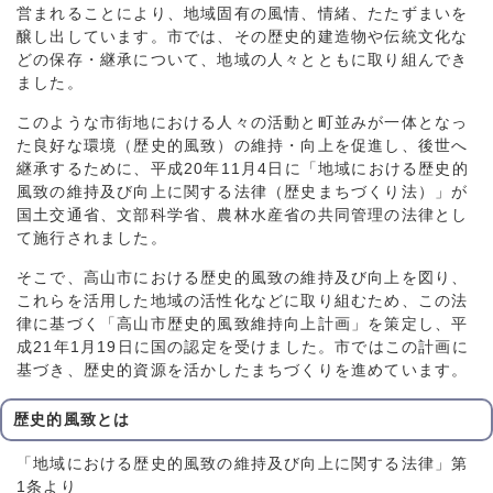
営まれることにより、地域固有の風情、情緒、たたずまいを
醸し出しています。市では、その歴史的建造物や伝統文化な
どの保存・継承について、地域の人々とともに取り組んでき
ました。
このような市街地における人々の活動と町並みが一体となっ
た良好な環境（歴史的風致）の維持・向上を促進し、後世へ
継承するために、平成20年11月4日に「地域における歴史的
風致の維持及び向上に関する法律（歴史まちづくり法）」が
国土交通省、文部科学省、農林水産省の共同管理の法律とし
て施行されました。
そこで、高山市における歴史的風致の維持及び向上を図り、
これらを活用した地域の活性化などに取り組むため、この法
律に基づく「高山市歴史的風致維持向上計画」を策定し、平
成21年1月19日に国の認定を受けました。市ではこの計画に
基づき、歴史的資源を活かしたまちづくりを進めています。
歴史的風致とは
「地域における歴史的風致の維持及び向上に関する法律」第
1条より