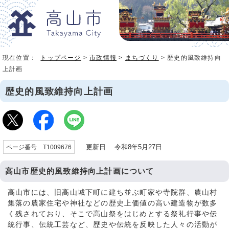
現在位置：
トップページ
>
市政情報
>
まちづくり
> 歴史的風致維持向
上計画
歴史的風致維持向上計画
更新日 令和8年5月27日
ページ番号 T1009676
高山市歴史的風致維持向上計画について
高山市には、旧高山城下町に建ち並ぶ町家や寺院群、農山村
集落の農家住宅や神社などの歴史上価値の高い建造物が数多
く残されており、そこで高山祭をはじめとする祭礼行事や伝
統行事、伝統工芸など、歴史や伝統を反映した人々の活動が