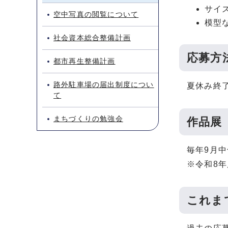
サイ
空中写真の閲覧について
模型
社会資本総合整備計画
応募方
都市再生整備計画
路外駐車場の届出制度につい
夏休み終
て
まちづくりの勉強会
作品展
毎年9月
※令和8年
これま