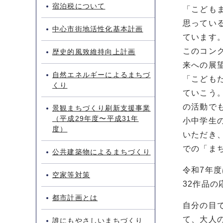
宿泊税について
「こども
思ってい
中心市街地活性化基本計画
ています
このコン
歴史的風致維持向上計画
来への展
自然エネルギーによるまちづ
「こども
くり
ていこう
の活動で
景観まちづくり刷新支援事業
（平成29年度〜平成31年
小中学生
度）
いただき
での「ま
公共建築物によるまちづくり
令和7年
空家等対策
32作品
都市計画とは
自分の目
て、大人
誰にもやさしいまちづくり