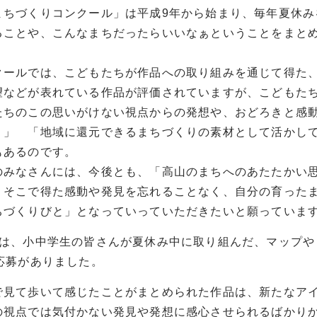
まちづくりコンクール」は平成9年から始まり、毎年夏休
ることや、こんなまちだったらいいなぁということをまと
。
クールでは、こどもたちが作品への取り組みを通じて得た
望などが表れている作品が評価されていますが、こどもた
たちのこの思いがけない視点からの発想や、おどろきと感
。」 「地域に還元できるまちづくりの素材として活かし
もあるのです。
のみなさんには、今後とも、「高山のまちへのあたたかい
、そこで得た感動や発見を忘れることなく、自分の育った
ちづくりびと」となっていっていただきたいと願っていま
度は、小中学生の皆さんが夏休み中に取り組んだ、マップや
の応募がありました。
で見て歩いて感じたことがまとめられた作品は、新たなア
の視点では気付かない発見や発想に感心させられるばかり