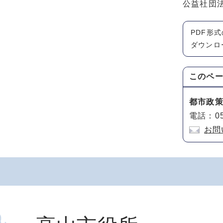
公益社団
PDF形
ダウンロ
このペ
都市政
電話：05
お問