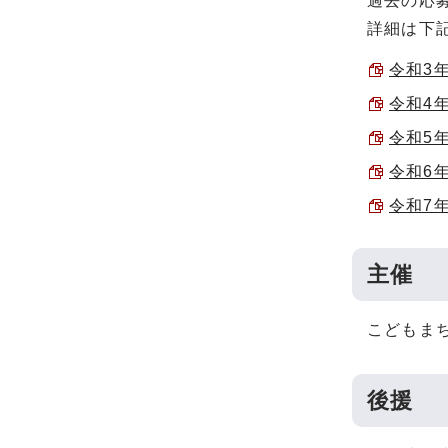
過去の応
詳細は下
令和3年
令和4年
令和5年
令和6年
令和7年
主催
こどもま
後援