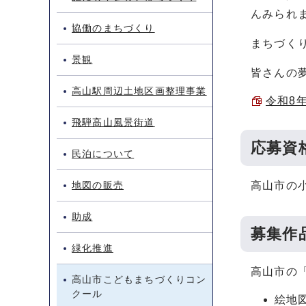
んみられ
協働のまちづくり
まちづく
景観
皆さんの
高山駅周辺土地区画整理事業
令和8年
飛騨高山風景街道
応募資
民泊について
地図の販売
高山市の
助成
募集作
緑化推進
高山市の
高山市こどもまちづくりコン
クール
絵地