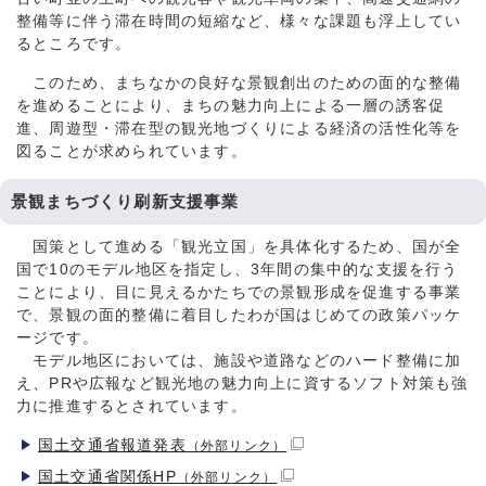
整備等に伴う滞在時間の短縮など、様々な課題も浮上してい
るところです。
このため、まちなかの良好な景観創出のための面的な整備
を進めることにより、まちの魅力向上による一層の誘客促
進、周遊型・滞在型の観光地づくりによる経済の活性化等を
図ることが求められています。
景観まちづくり刷新支援事業
国策として進める「観光立国」を具体化するため、国が全
国で10のモデル地区を指定し、3年間の集中的な支援を行う
ことにより、目に見えるかたちでの景観形成を促進する事業
で、景観の面的整備に着目したわが国はじめての政策パッケ
ージです。
モデル地区においては、施設や道路などのハード整備に加
え、PRや広報など観光地の魅力向上に資するソフト対策も強
力に推進するとされています。
国土交通省報道発表
（外部リンク）
国土交通省関係HP
（外部リンク）