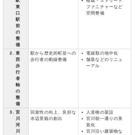
駅
植栽・ストリート
東
ファニチャーなど
口
空間整備
駅
前
の
整
備
東
駅から歴史的町並への
電線類の地中化
西
歩行者の動線整備
舗装などのリニュ
歩
ーアル
行
者
軸
の
整
備
宮
回遊性の向上、良好な
人道橋の架設
川
水辺景観の創出
宮川朝一通りの美
河
装化
川
宮川沿い建築物な