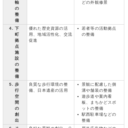
軸
どの外観修景
の
整
備
下
優れた歴史資源の活
若者等の活動拠点
町
用、地域活性化、交流
の整備
拠
促進
点
施
設
の
整
備
歩
良質な歩行環境の整
景観に配慮した側
行
備、日本遺産の活用
溝や舗装の整備
空
遊歩道や案内看
間
板、まちかどスポ
の
ットの整備
創
駅西駐車場などの
出
整備