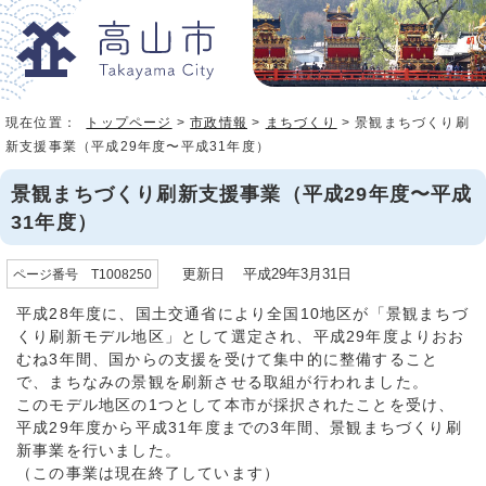
現在位置：
トップページ
>
市政情報
>
まちづくり
> 景観まちづくり刷
新支援事業（平成29年度〜平成31年度）
景観まちづくり刷新支援事業（平成29年度〜平成
31年度）
更新日 平成29年3月31日
ページ番号 T1008250
平成28年度に、国土交通省により全国10地区が「景観まちづ
くり刷新モデル地区」として選定され、平成29年度よりおお
むね3年間、国からの支援を受けて集中的に整備すること
で、まちなみの景観を刷新させる取組が行われました。
このモデル地区の1つとして本市が採択されたことを受け、
平成29年度から平成31年度までの3年間、景観まちづくり刷
新事業を行いました。
（この事業は現在終了しています）