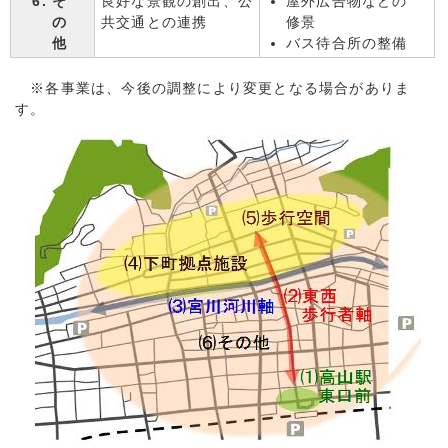
そ
良好な景観の創出、公
屋外広告物などの
の
共交通との連携
修景
他
バス待合所の整備
※各事業は、今後の調整により変更となる場合がありま
す。