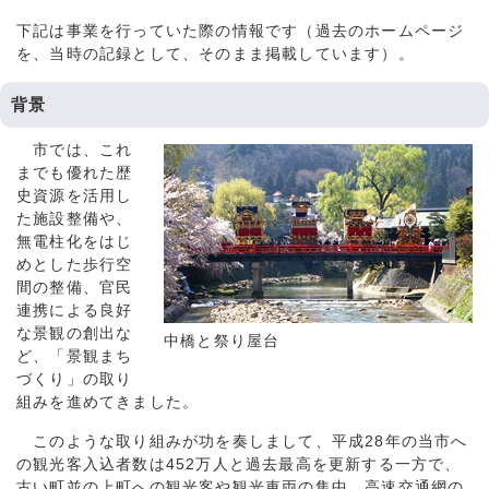
下記は事業を行っていた際の情報です（過去のホームページ
を、当時の記録として、そのまま掲載しています）。
背景
市では、これ
までも優れた歴
史資源を活用し
た施設整備や、
無電柱化をはじ
めとした歩行空
間の整備、官民
連携による良好
な景観の創出な
中橋と祭り屋台
ど、「景観まち
づくり」の取り
組みを進めてきました。
このような取り組みが功を奏しまして、平成28年の当市へ
の観光客入込者数は452万人と過去最高を更新する一方で、
古い町並の上町への観光客や観光車両の集中、高速交通網の