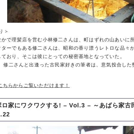
より＞
なかで理髪店を営む小林修二さんは、町はずれの山あいに
クターでもある修二さんは、昭和の香り漂うレトロな品々
しており、そこは彼にとっての秘密基地となっていた。
年秋。修二さんと出逢った古民家好きの筆者は、意気投合し
こちらからご覧いただけます！
ロ家にワクワクする! – Vol.3 – ～あばら
.22