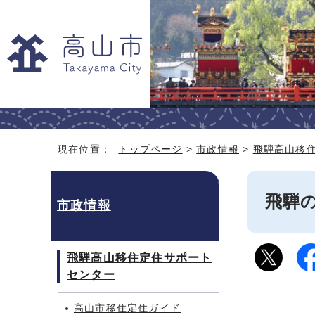
現在位置：
トップページ
>
市政情報
>
飛騨高山移
飛騨
市政情報
飛騨高山移住定住サポート
センター
高山市移住定住ガイド