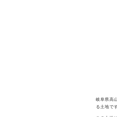
岐阜県高
る土地で