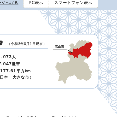
ージへ戻る
PC表示
スマートフォン表示
帯
（令和8年8月1日現在）
1,073
人
7,047
世帯
,177.61
平方km
日本一大きな市）