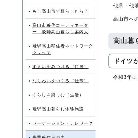
他県・他
もし高山市で暮らしたら？
高山市へ
高山市移住コーディネータ
ー 飛騨高山暮らし案内人
高山暮
飛騨高山移住者ネットワーク
ツラッテ
ドイツ
すまいをみつける（住居）
令和3年
なりわいをつくる（仕事）
くらしを楽しむ（生活）
飛騨高山暮らし体験施設
ワーケーション・テレワーク
先輩移住者の声