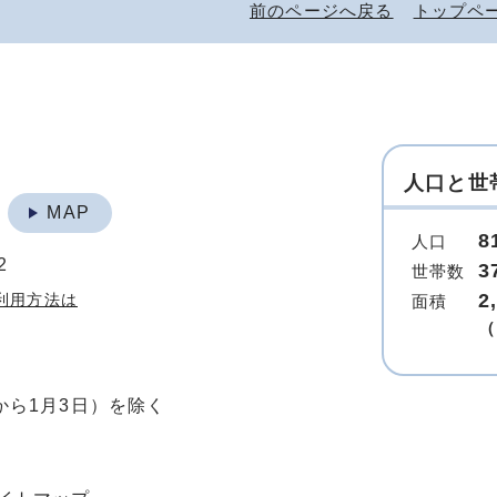
前のページへ戻る
トップペ
人口と世
地
MAP
8
人口
2
3
世帯数
2
利用方法は
面積
（
から1月3日）を除く