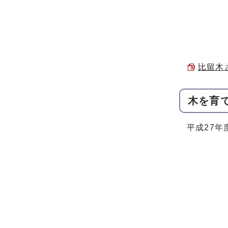
比留木さ
木を育
平成27