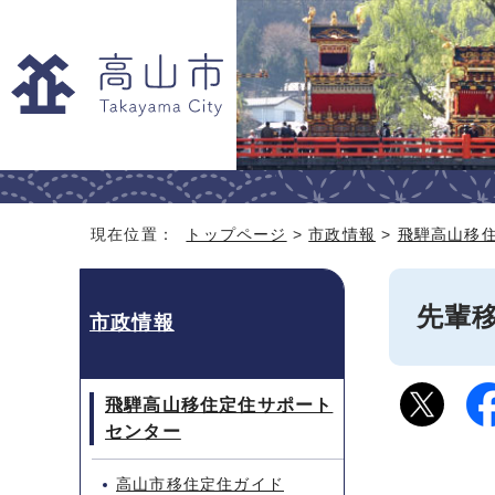
現在位置：
トップページ
>
市政情報
>
飛騨高山移
先輩
市政情報
飛騨高山移住定住サポート
センター
高山市移住定住ガイド