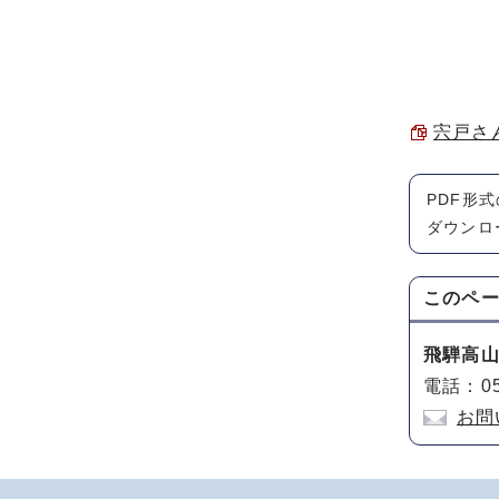
宍戸さん
PDF形
ダウンロ
このペ
飛騨高
電話：05
お問