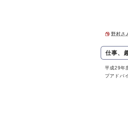
野村さん
仕事、
平成29
プアドバ