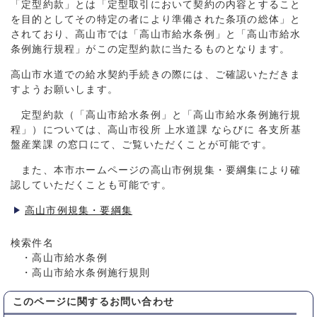
「定型約款」とは「定型取引において契約の内容とすること
を目的としてその特定の者により準備された条項の総体」と
されており、高山市では「高山市給水条例」と「高山市給水
条例施行規程」がこの定型約款に当たるものとなります。
高山市水道での給水契約手続きの際には、ご確認いただきま
すようお願いします。
定型約款（「高山市給水条例」と「高山市給水条例施行規
程」）については、高山市役所 上水道課 ならびに 各支所基
盤産業課 の窓口にて、ご覧いただくことが可能です。
また、本市ホームページの高山市例規集・要綱集により確
認していただくことも可能です。
高山市例規集・要綱集
検索件名
・高山市給水条例
・高山市給水条例施行規則
このページに関する
お問い合わせ