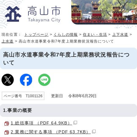
現在位置：
トップページ
>
くらしの情報
>
住まい・生活
>
上下水道
>
上水道
> 高山市水道事業令和7年度上期業務状況報告について
高山市水道事業令和7年度上期業務状況報告につ
いて
更新日 令和8年6月29日
ページ番号 T1001126
1.事業の概要
1.総括事項 （PDF 64.9KB）
2.業務に関する事項 （PDF 63.7KB）