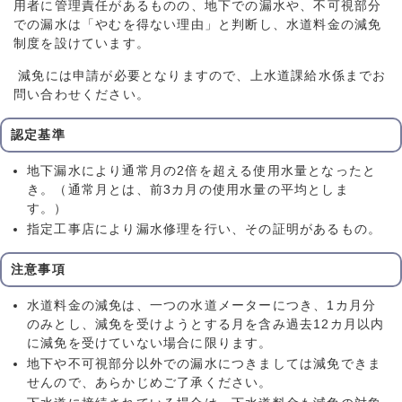
用者に管理責任があるものの、地下での漏水や、不可視部分
での漏水は「やむを得ない理由」と判断し、水道料金の減免
制度を設けています。
減免には申請が必要となりますので、上水道課給水係までお
問い合わせください。
認定基準
地下漏水により通常月の2倍を超える使用水量となったと
き。（通常月とは、前3カ月の使用水量の平均としま
す。）
指定工事店により漏水修理を行い、その証明があるもの。
注意事項
水道料金の減免は、一つの水道メーターにつき、1カ月分
のみとし、減免を受けようとする月を含み過去12カ月以内
に減免を受けていない場合に限ります。
地下や不可視部分以外での漏水につきましては減免できま
せんので、あらかじめご了承ください。