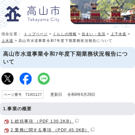
現在位置：
トップページ
>
くらしの情報
>
住まい・生活
>
上下水道
>
上水道
> 高山市水道事業令和7年度下期業務状況報告について
高山市水道事業令和7年度下期業務状況報告につ
いて
更新日 令和8年6月29日
ページ番号 T1001127
1.事業の概要
1.総括事項 （PDF 130.2KB）
2.業務に関する事項 （PDF 45.0KB）