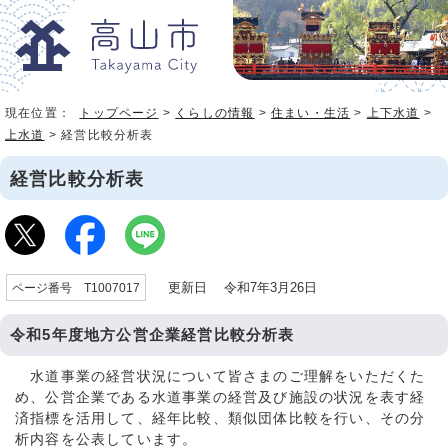
現在位置：
トップページ
>
くらしの情報
>
住まい・生活
>
上下水道
>
上水道
> 経営比較分析表
経営比較分析表
更新日 令和7年3月26日
ページ番号 T1007017
令和5年度地方公営企業経営比較分析表
水道事業の経営状況について皆さまのご理解をいただくた
め、公営企業である水道事業の経営及び施設の状況を表す経
済指標を活用して、経年比較、類似団体比較を行い、その分
析内容を公表しています。