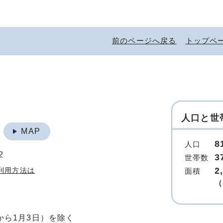
前のページへ戻る
トップペ
人口と世
地
MAP
8
人口
2
3
世帯数
2
利用方法は
面積
（
から1月3日）を除く