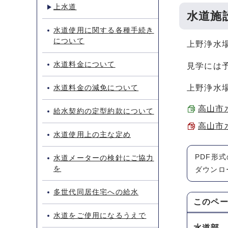
上水道
水道施
水道使用に関する各種手続き
について
上野浄水
水道料金について
見学には
水道料金の減免について
上野浄水場
高山市水
給水契約の定型約款について
高山市水
水道使用上の主な定め
PDF形
水道メーターの検針にご協力
を
ダウンロ
多世代同居住宅への給水
このペ
水道をご使用になるうえで
水道部