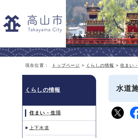
現在位置：
トップページ
>
くらしの情報
>
住まい
水道
くらしの情報
住まい・生活
上下水道