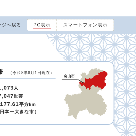
ージへ戻る
PC表示
スマートフォン表示
帯
（令和8年8月1日現在）
1,073
人
7,047
世帯
,177.61
平方km
日本一大きな市）