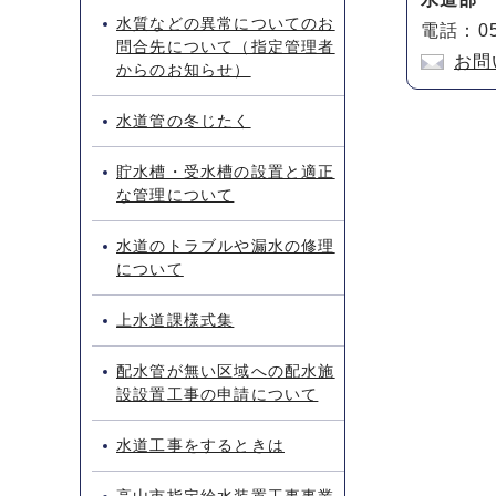
水質などの異常についてのお
電話：05
問合先について（指定管理者
お問
からのお知らせ）
水道管の冬じたく
貯水槽・受水槽の設置と適正
な管理について
水道のトラブルや漏水の修理
について
上水道課様式集
配水管が無い区域への配水施
設設置工事の申請について
水道工事をするときは