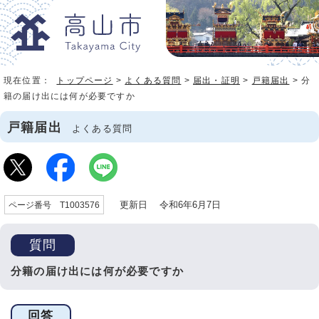
現在位置：
トップページ
>
よくある質問
>
届出・証明
>
戸籍届出
> 分
籍の届け出には何が必要ですか
戸籍届出
よくある質問
更新日 令和6年6月7日
ページ番号 T1003576
質問
分籍の届け出には何が必要ですか
回答