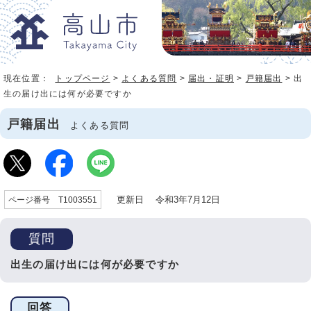
現在位置：
トップページ
>
よくある質問
>
届出・証明
>
戸籍届出
> 出
生の届け出には何が必要ですか
戸籍届出
よくある質問
更新日 令和3年7月12日
ページ番号 T1003551
質問
出生の届け出には何が必要ですか
回答