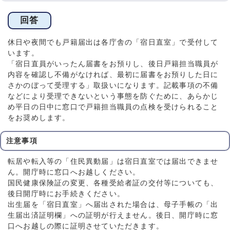
回答
休日や夜間でも戸籍届出は各庁舎の「宿日直室」で受付して
います。
「宿日直員がいったん届書をお預りし、後日戸籍担当職員が
内容を確認し不備がなければ、最初に届書をお預りした日に
さかのぼって受理する」取扱いになります。記載事項の不備
などにより受理できないという事態を防ぐために、あらかじ
め平日の日中に窓口で戸籍担当職員の点検を受けられること
をお奨めします。
注意事項
転居や転入等の「住民異動届」は宿日直室では届出できませ
ん。開庁時に窓口へお越しください。
国民健康保険証の変更、各種受給者証の交付等についても、
後日開庁時にお手続きください。
出生届を「宿日直室」へ届出された場合は、母子手帳の「出
生届出済証明欄」への証明が行えません。後日、開庁時に窓
口へお越しの際に証明させていただきます。