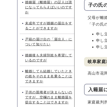
婚姻届（離婚届）の証人は誰
子の氏
になってもらえばいいのです
か
父母が離
未成年ですが婚姻の届出をす
「子の氏
ることができますか
申し
戸籍の届け出の「届出人」に
申し
ついて知りたい
申し
婚姻後も夫婦別姓を希望して
いるのですが
岐阜家庭
離婚しても結婚していたとき
高山市花岡町
の姓をそのまま名乗ることは
できますか
入籍届
子供の親権者が決まらないの
ですが、空欄のまま離婚届を
家庭裁判
提出することはできますか