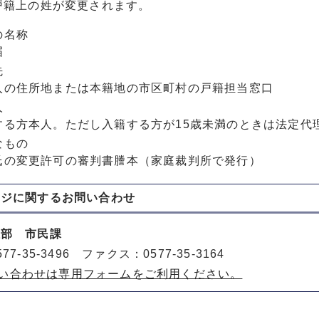
戸籍上の姓が変更されます。
の名称
届
先
人の住所地または本籍地の市区町村の戸籍担当窓口
人
する方本人。ただし入籍する方が15歳未満のときは法定代
なもの
氏の変更許可の審判書謄本（家庭裁判所で発行）
ージに関する
お問い合わせ
祉部 市民課
77-35-3496 ファクス：0577-35-3164
い合わせは専用フォームをご利用ください。