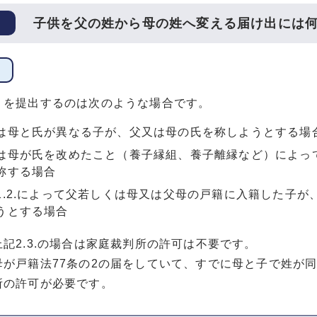
子供を父の姓から母の姓へ変える届け出には
」を提出するのは次のような場合です。
は母と氏が異なる子が、父又は母の氏を称しようとする場
は母が氏を改めたこと（養子縁組、養子離縁など）によっ
称する場合
1.2.によって父若しくは母又は父母の戸籍に入籍した子
うとする場合
記2.3.の場合は家庭裁判所の許可は不要です。
母が戸籍法77条の2の届をしていて、すでに母と子で姓が
所の許可が必要です。