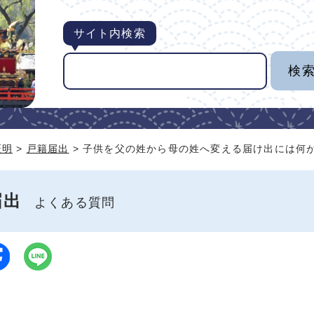
サイト内検索
証明
>
戸籍届出
> 子供を父の姓から母の姓へ変える届け出には何
届出
よくある質問