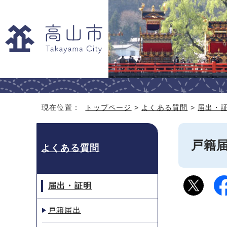
現在位置：
トップページ
>
よくある質問
>
届出・
戸籍
よくある質問
届出・証明
戸籍届出