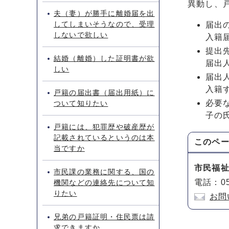
異動し、
夫（妻）が勝手に離婚届を出
してしまいそうなので、受理
届出
しないで欲しい
入籍
提出
結婚（離婚）した証明書が欲
届出
しい
届出
入籍
戸籍の届出書（届出用紙）に
必要
ついて知りたい
子の
戸籍には、犯罪歴や破産歴が
記載されているというのは本
このペ
当ですか
市民福
市民課の業務に関する、国の
電話：05
機関などの連絡先について知
りたい
お問
兄弟の戸籍証明・住民票は請
求できますか