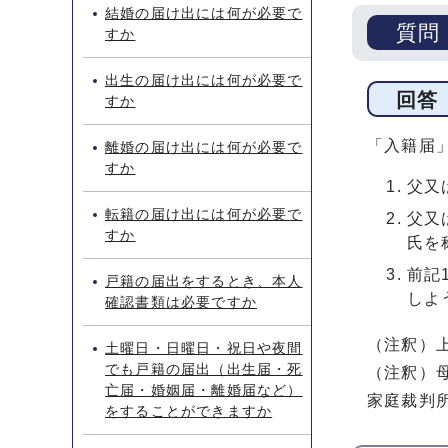
結婚の届け出には何が必要で
質問
すか
出生の届け出には何が必要で
回答
すか
「入籍届
離婚の届け出には何が必要で
すか
父又
転籍の届け出には何が必要で
父又
すか
氏を
前記
戸籍の届出をするとき、本人
しよ
確認書類は必要ですか
（注釈）上
土曜日・日曜日・祝日や夜間
でも戸籍の届出（出生届・死
（注釈）
亡届・婚姻届・離婚届など）
家庭裁判
をすることができますか