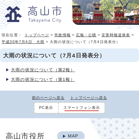
現在位置：
トップページ
>
市政情報
>
広報・公聴
>
災害時報道発表
>
平成30年7月4日 大雨
> 大雨の状況について（7月4日発表分）
大雨の状況について（7月4日発表分）
大雨の状況について（第2報）
大雨の状況について（第1報）
前のページへ戻る
トップページへ戻る
PC表示
スマートフォン表示
高山市役所
MAP