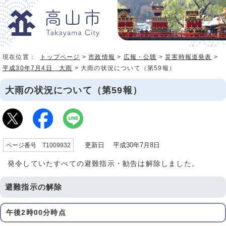
現在位置：
トップページ
>
市政情報
>
広報・公聴
>
災害時報道発表
>
平成30年7月4日 大雨
> 大雨の状況について（第59報）
大雨の状況について（第59報）
更新日 平成30年7月8日
ページ番号 T1009932
発令していたすべての避難指示・勧告は解除しました。
避難指示の解除
午後2時00分時点