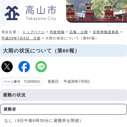
現在位置：
トップページ
>
市政情報
>
広報・公聴
>
災害時報道発表
>
平成30年7月4日 大雨
> 大雨の状況について（第60報）
大雨の状況について（第60報）
更新日 平成30年7月9日
ページ番号 T1009933
避難の状況
避難者
なし（8日午後6時30分に避難所を閉鎖）