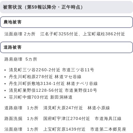
被害状況（第59報以降分・正午時点）
農地被害
法面崩壊 2カ所 江名子町3255付近、上宝町蔵柱3862付近
道路被害
路肩崩壊 5カ所
清見町三ツ谷2260-2付近 市道三ツ谷11号
丹生川町柏原278付近 林道マセ谷線
丹生川町折敷地3134-1付近 林道ナベリ谷線
清見町巣野俣1228-56付近 市道巣野俣10号
荘川町中畑703付近 新田洞林道
道路崩壊 1カ所 清見町大原247付近 林道小原線
路面洗掘 1カ所 国府町宇津江2704付近 市道海具江線
法面崩壊 1カ所 上宝町宮原1439付近 市道第二本郷見座