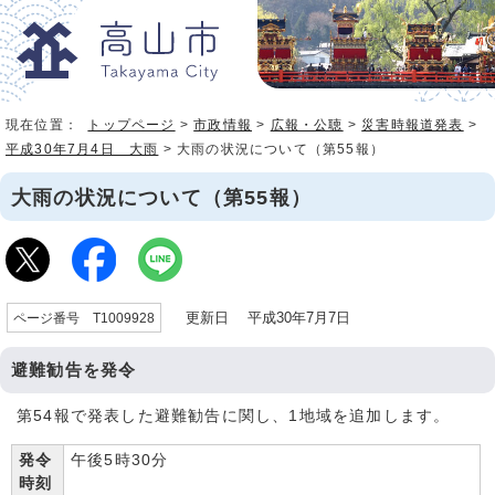
現在位置：
トップページ
>
市政情報
>
広報・公聴
>
災害時報道発表
>
平成30年7月4日 大雨
> 大雨の状況について（第55報）
大雨の状況について（第55報）
更新日 平成30年7月7日
ページ番号 T1009928
避難勧告を発令
第54報で発表した避難勧告に関し、1地域を追加します。
発令
午後5時30分
時刻