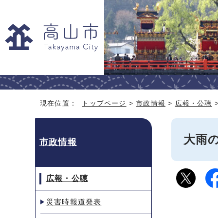
現在位置：
トップページ
>
市政情報
>
広報・公聴
大雨
市政情報
広報・公聴
災害時報道発表