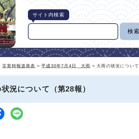
サイト内検索
>
災害時報道発表
>
平成30年7月4日 大雨
> 大雨の状況について
の状況について（第28報）