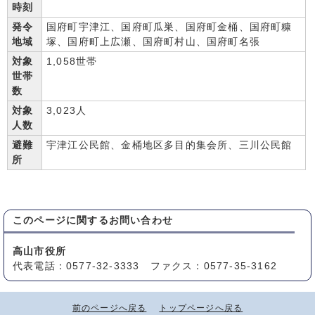
時刻
発令
国府町宇津江、国府町瓜巣、国府町金桶、国府町糠
地域
塚、国府町上広瀬、国府町村山、国府町名張
対象
1,058世帯
世帯
数
対象
3,023人
人数
避難
宇津江公民館、金桶地区多目的集会所、三川公民館
所
このページに関する
お問い合わせ
高山市役所
代表電話：0577-32-3333 ファクス：0577-35-3162
前のページへ戻る
トップページへ戻る