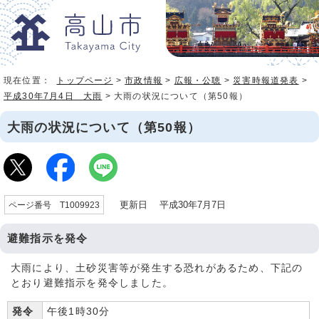
現在位置：
トップページ
>
市政情報
>
広報・公聴
>
災害時報道発表
>
平成30年7月4日 大雨
> 大雨の状況について（第50報）
大雨の状況について（第50報）
更新日 平成30年7月7日
ページ番号 T1009923
避難指示を発令
大雨により、土砂災害等が発生する恐れがあるため、下記の
とおり避難指示を発令しました。
発令
午後1時30分