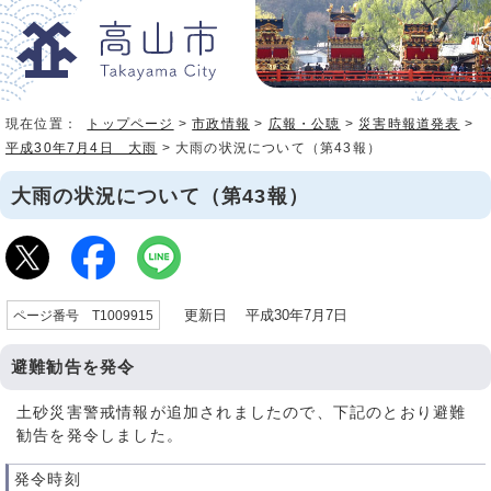
現在位置：
トップページ
>
市政情報
>
広報・公聴
>
災害時報道発表
>
平成30年7月4日 大雨
> 大雨の状況について（第43報）
大雨の状況について（第43報）
更新日 平成30年7月7日
ページ番号 T1009915
避難勧告を発令
土砂災害警戒情報が追加されましたので、下記のとおり避難
勧告を発令しました。
発令時刻