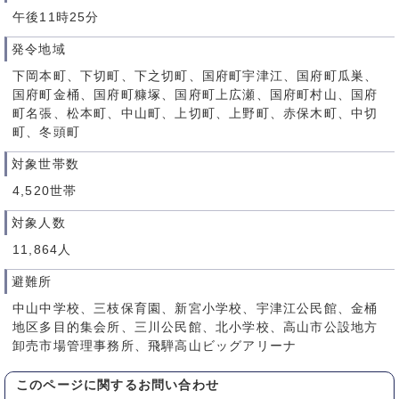
午後11時25分
発令地域
下岡本町、下切町、下之切町、国府町宇津江、国府町瓜巣、
国府町金桶、国府町糠塚、国府町上広瀬、国府町村山、国府
町名張、松本町、中山町、上切町、上野町、赤保木町、中切
町、冬頭町
対象世帯数
4,520世帯
対象人数
11,864人
避難所
中山中学校、三枝保育園、新宮小学校、宇津江公民館、金桶
地区多目的集会所、三川公民館、北小学校、高山市公設地方
卸売市場管理事務所、飛騨高山ビッグアリーナ
このページに関する
お問い合わせ