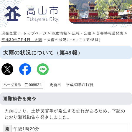
現在位置：
トップページ
>
市政情報
>
広報・公聴
>
災害時報道発表
>
平成30年7月4日 大雨
> 大雨の状況について（第48報）
大雨の状況について（第48報）
更新日 平成30年7月7日
ページ番号 T1009921
避難勧告を発令
大雨により、土砂災害等が発生する恐れがあるため、下記の
とおり避難勧告を発令しました。
発
午後1時20分