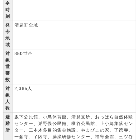
令
時
刻
発
清見町全域
令
地
域
対
850世帯
象
世
帯
数
対
2,385人
象
人
数
避
坂下公民館、小鳥体育館、清見支所、おっぱら自然体験
難
センター、巣野俣公民館、楢谷公民館、上小鳥集落セン
所
ター、二本木多目的集会施設、やまびこの家、了徳寺、
一念寺、了因寺、藤瀬研修センター、福寄会館、三ツ谷