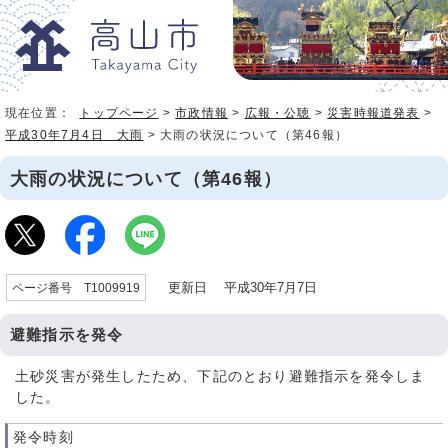
現在位置：
トップページ
>
市政情報
>
広報・公聴
>
災害時報道発表
>
平成30年7月4日 大雨
> 大雨の状況について（第46報）
大雨の状況について（第46報）
更新日 平成30年7月7日
ページ番号 T1009919
避難指示を発令
土砂災害が発生したため、下記のとおり避難指示を発令しま
した。
発令時刻