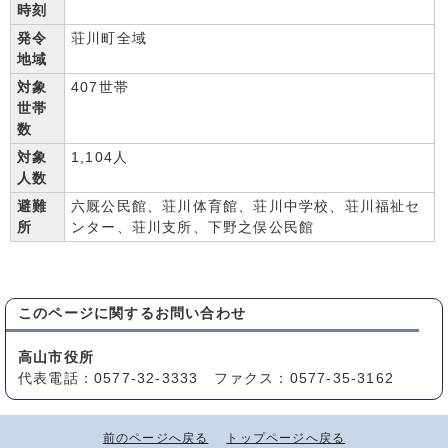
時刻
発令
荘川町全域
地域
対象
407世帯
世帯
数
対象
1,104人
人数
避難
六厩公民館、荘川体育館、荘川中学校、荘川福祉セ
所
ンター、荘川支所、下野之俣公民館
このページに関する
お問い合わせ
高山市役所
代表電話：0577-32-3333 ファクス：0577-35-3162
前のページへ戻る
トップページへ戻る