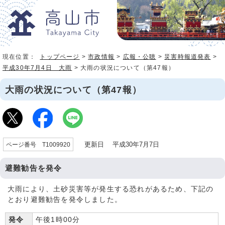
現在位置：
トップページ
>
市政情報
>
広報・公聴
>
災害時報道発表
>
平成30年7月4日 大雨
> 大雨の状況について（第47報）
大雨の状況について（第47報）
更新日 平成30年7月7日
ページ番号 T1009920
避難勧告を発令
大雨により、土砂災害等が発生する恐れがあるため、下記の
とおり避難勧告を発令しました。
発令
午後1時00分