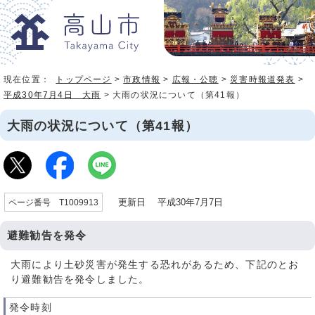
現在位置：
トップページ
>
市政情報
>
広報・公聴
>
災害時報道発表
>
平成30年7月4日 大雨
> 大雨の状況について（第41報）
大雨の状況について（第41報）
更新日 平成30年7月7日
ページ番号 T1009913
避難勧告を発令
大雨により土砂災害が発生する恐れがあるため、下記のとお
り避難勧告を発令しました。
発令時刻